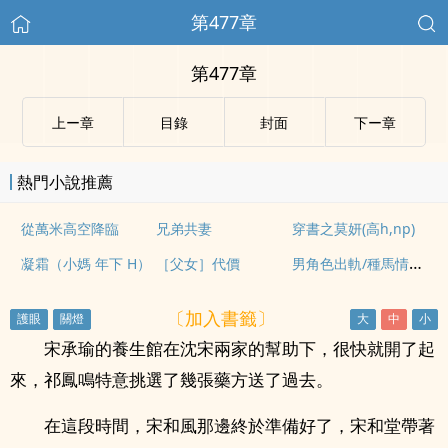
第477章
第477章
上ー章
目錄
封面
下ー章
熱門小說推薦
從萬米高空降臨
兄弟共妻
穿書之莫妍(高h,np)
男角色出軌/種馬情節 推文/排雷
凝霜（小媽 年下 H）
［父女］代價
〔加入書籤〕
宋承瑜的養生館在沈宋兩家的幫助下，很快就開了起
來，祁鳳鳴特意挑選了幾張藥方送了過去。
在這段時間，宋和風那邊終於準備好了，宋和堂帶著