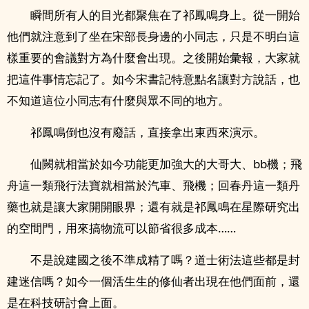
瞬間所有人的目光都聚焦在了祁鳳鳴身上。從一開始
他們就注意到了坐在宋部長身邊的小同志，只是不明白這
樣重要的會議對方為什麼會出現。之後開始彙報，大家就
把這件事情忘記了。如今宋書記特意點名讓對方說話，也
不知道這位小同志有什麼與眾不同的地方。
祁鳳鳴倒也沒有廢話，直接拿出東西來演示。
仙闕就相當於如今功能更加強大的大哥大、bb機；飛
舟這一類飛行法寶就相當於汽車、飛機；回春丹這一類丹
藥也就是讓大家開開眼界；還有就是祁鳳鳴在星際研究出
的空間門，用來搞物流可以節省很多成本……
不是說建國之後不準成精了嗎？道士術法這些都是封
建迷信嗎？如今一個活生生的修仙者出現在他們面前，還
是在科技研討會上面。