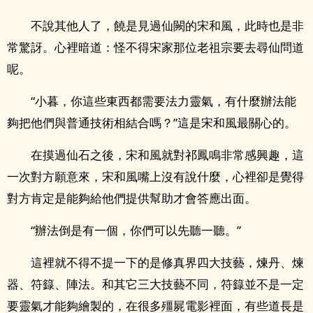
不說其他人了，饒是見過仙闕的宋和風，此時也是非
常驚訝。心裡暗道：怪不得宋家那位老祖宗要去尋仙問道
呢。
“小暮，你這些東西都需要法力靈氣，有什麼辦法能
夠把他們與普通技術相結合嗎？”這是宋和風最關心的。
在摸過仙石之後，宋和風就對祁鳳鳴非常感興趣，這
一次對方願意來，宋和風嘴上沒有說什麼，心裡卻是覺得
對方肯定是能夠給他們提供幫助才會答應出面。
“辦法倒是有一個，你們可以先聽一聽。”
這裡就不得不提一下的是修真界四大技藝，煉丹、煉
器、符籙、陣法。和其它三大技藝不同，符籙並不是一定
要靈氣才能夠繪製的，在很多殭屍電影裡面，有些道長是