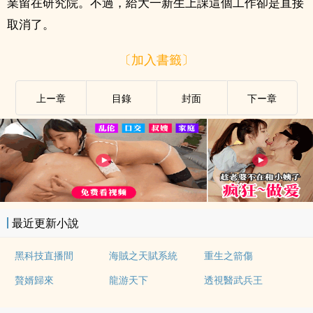
業留在研究院。不過，給大一新生上課這個工作卻是直接
取消了。
〔加入書籤〕
上ー章
目錄
封面
下ー章
最近更新小說
黑科技直播間
海賊之天賦系統
重生之箭傷
贅婿歸來
龍游天下
透視醫武兵王