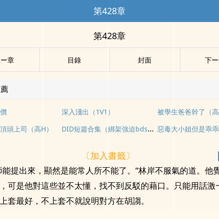
第428章
第428章
上ー章
目錄
封面
下ー
推薦
價
深入淺出（1V1）
被學生爸爸幹了（高
DID短篇合集（綁架強迫bdsm等）
頂頭上司（高H）
〔加入書籤〕
師能提出來，顯然是能常人所不能了。”林岸不服氣的道。他
，可是他對這些並不太懂，找不到反駁的藉口。只能用話激
上套最好，不上套不就說明對方在胡謅。