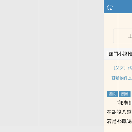
熱門小說
［父女］代
聊騷物件是
“祁老
在胡說八道
若是祁鳳鳴