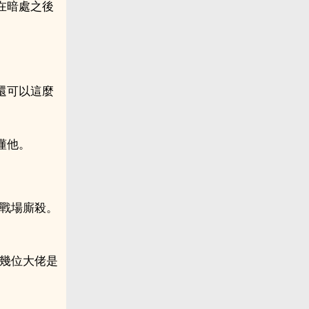
在暗處之後
還可以這麼
懂他。
上戰場廝殺。
白幾位大佬是