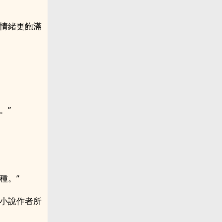
子情緒更飽滿
。”
種。”
，小說作者所