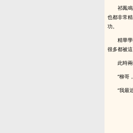
祁鳳鳴
也都非常精
功。
精華學
很多都被這
此時兩
“柳哥
“我最