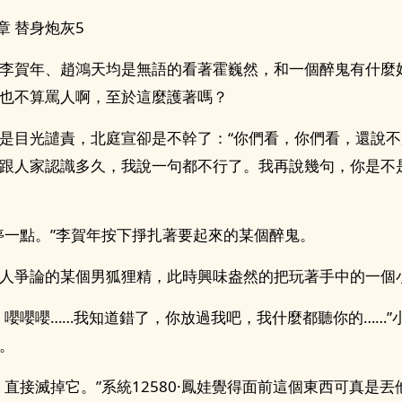
9章 替身炮灰5
李賀年、趙鴻天均是無語的看著霍巍然，和一個醉鬼有什麼
也不算罵人啊，至於這麼護著嗎？
是目光譴責，北庭宣卻是不幹了：“你們看，你們看，還說
跟人家認識多久，我說一句都不行了。我再說幾句，你是不
停一點。”李賀年按下掙扎著要起來的某個醉鬼。
人爭論的某個男狐狸精，此時興味盎然的把玩著手中的一個
，嚶嚶嚶……我知道錯了，你放過我吧，我什麼都聽你的……”
。
，直接滅掉它。”系統12580·鳳娃覺得面前這個東西可真是