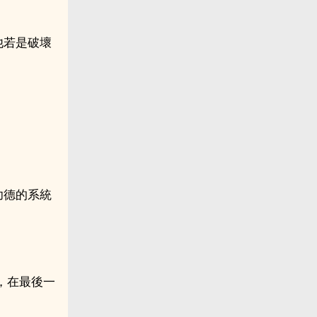
他若是破壞
。
功德的系統
，在最後一