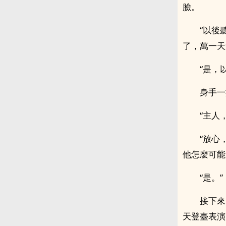
臉。
“以後
了，萬一天
“是，
身手一
“主人
“放心
他怎麼可能
“是。”
接下來
天登臺表演