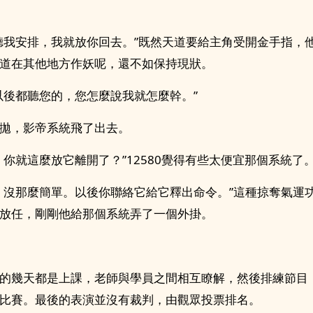
聽我安排，我就放你回去。”既然天道要給主角受開金手指，
道在其他地方作妖呢，還不如保持現狀。
以後都聽您的，您怎麼說我就怎麼幹。”
拋，影帝系統飛了出去。
，你就這麼放它離開了？”12580覺得有些太便宜那個系統了
，沒那麼簡單。以後你聯絡它給它釋出命令。”這種掠奪氣運
放任，剛剛他給那個系統弄了一個外掛。
的幾天都是上課，老師與學員之間相互瞭解，然後排練節目
比賽。最後的表演並沒有裁判，由觀眾投票排名。