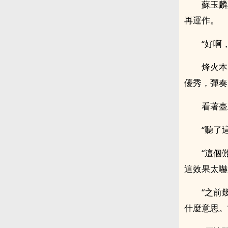
蘇玉麟
再運作。
“好啊
烽火本
優秀，彈奏
看著臺
“聽了
“這個
這效果太嚇
“之前
什麼意思。