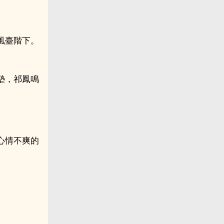
風臺階下。
墊，祁鳳鳴
心情不爽的