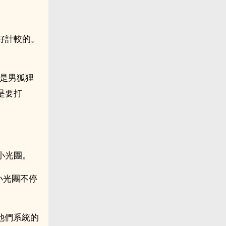
好計較的。
不是男狐狸
是要打
小光團。
小光團不停
丟他們系統的