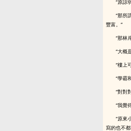
“原諒
“那所
豐富。”
“那林
“大概
“樓上
“學霸
“對對
“我覺
“原來
寫的也不都