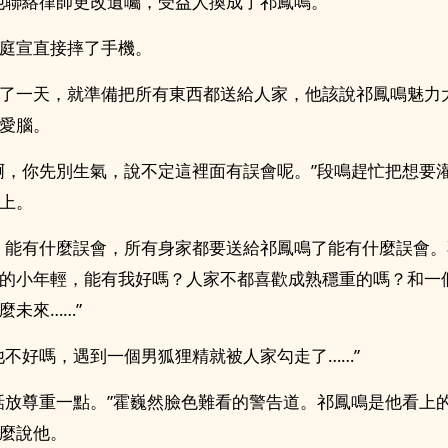
他聯絡律師更改遺囑，受益人換成了祁鳳鳴。”
庭宣直接摔了手機。
了一天，就準備把所有東西都送給人家，他該說祁鳳鳴魅力
愛腦。
啊，你先別生氣，說不定這裡面有誤會呢。”段鳴趕忙把想要
上。
，能有什麼誤會，所有身家都要送給祁鳳鳴了能有什麼誤會
的小年輕，能有我好嗎？人家不都喜歡成熟穩重的嗎？和一
麼未來……”
他不好嗎，遇到一個男狐狸精就被人家勾走了……”
話放尊重一點。”霍巍然臉色難看的警告道。祁鳳鳴是他看上
麼說他。