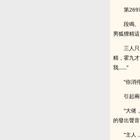
第26
段鳴、
男狐狸精這
三人只
精，霍九才
我……”
“你消
引起兩
“大佬
的發出聲音
“主人