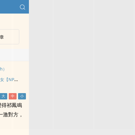
章
h）
惡毒大小姐但是乖乖女【NP，偽骨科】
覺得祁鳳鳴
一激對方，