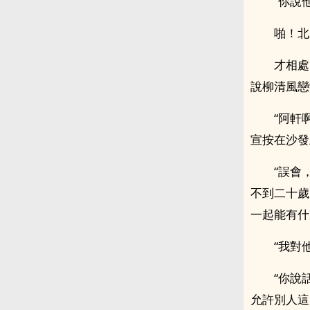
“你說
啪！北
才相處
說柳清風戀
“阿軒
宣按在沙發
“誤會
不到二十歲
一起能有什
“我對
“你說
允許別人這