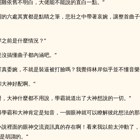
弱雞依舊不明白，大佬能不能說的直白一點。”
謂的六處其實都是點睛之筆，悲壯之中帶著哀婉，讓整首曲
岸之前是什麼情況？”
是沒搞懂曲子都內涵吧。”
可真委婉，不就是裝逼被打臉嗎？我覺得林岸似乎並不懂音樂
和大神好配啊。”
對，大神什麼都不用說，學霸就道出了大神想說的一切。”
得學霸和大神肯定是知音，一個眼神就可以瞭解彼此想法的那
小說裡面的眼神交流資訊真的存在啊！看來我以前太沖動了
是胡謅的。”