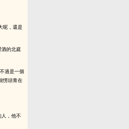
大呢，還是
灌酒的北庭
。不過是一個
個愣頭青在
的人，他不