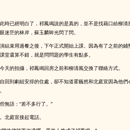
此時已經明白了，祁鳳鳴說的是真的，並不是找藉口給柳清
眼迷茫的林岸，蘇玉麟眸光閃了閃。
演結束用過餐之後，下午正式開始上課。因為有了之前的鋪
課堂還算不錯，就是問問題的學生有點多。
今天的拍攝，祁鳳鳴回房之前和柳清風交換了聯絡方式。
自回到劇組安排的住處，卻不知道霍巍然和北庭宣因為他們
。
些無語：“差不多行了。”
。北庭宣接起電話。