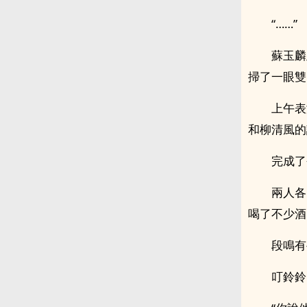
“……”
蘇玉麟
掃了一眼雙
上午表
和柳清風的
完成了
兩人各
喝了不少酒
段鳴有
叮鈴鈴