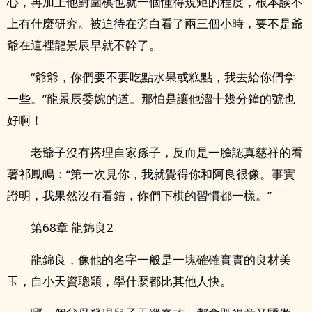
心，再加上他對圍棋也就一個懂得規矩的程度，根本談不
上有什麼研究。被迫待在旁白看了兩三個小時，要不是爺
爺在這裡龍景辰早就不幹了。
“爺爺，你們要不要吃點水果或糕點，我去給你們拿
一些。”龍景辰委婉的道。那怕是讓他溜十幾分鐘的號也
好啊！
老爺子沒有搭理自家孫子，反而是一臉認真慈祥的看
著祁鳳鳴：“第一次見你，我就覺得你和阿良很像。事實
證明，我果然沒有看錯，你們下棋的習慣都一樣。”
第68章 龍錦良2
龍錦良，像他的名字一般是一塊確確實實的良材美
玉，自小天資聰穎，學什麼都比其他人快。