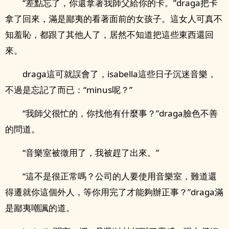
“差點忘了，你還拿著我師父給你的卡。”draga把卡
拿了回來，滿是鄙夷的看著面前的女孩子。這女人可真不
知羞恥，都跟了其他人了，居然不知道把這些東西還回
來。
draga這可就誤會了，isabella這些日子沉迷音樂，
不過是忘記了而已：“minus呢？”
“我師父很忙的，你找他有什麼事？”draga臉色不善
的問道。
“音樂室被徵用了，我被趕了出來。”
“這不是很正常嗎？公司的人要使用音樂室，難道還
得遷就你這個外人，等你用完了才能夠辦正事？”draga滿
是鄙夷嘲諷的道。