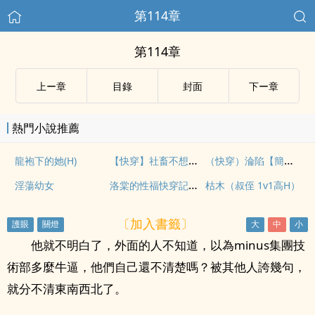
第114章
第114章
上ー章
目錄
封面
下ー章
熱門小說推薦
【快穿】社畜不想談戀愛
（快穿）淪陷【簡體，高H】
龍袍下的她(H)
洛棠的性福快穿記【np高h】
淫蕩幼女
枯木（叔侄 1v1高H）
〔加入書籤〕
他就不明白了，外面的人不知道，以為minus集團技
術部多麼牛逼，他們自己還不清楚嗎？被其他人誇幾句，
就分不清東南西北了。