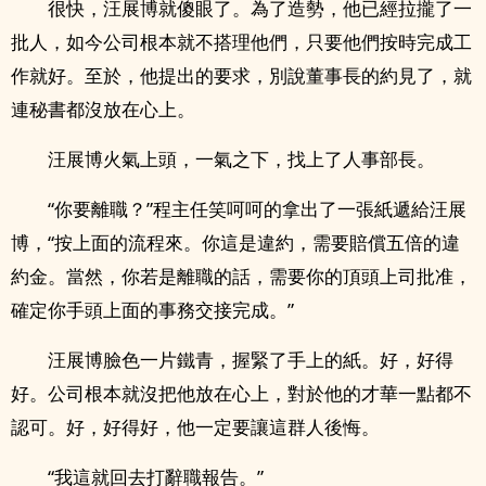
很快，汪展博就傻眼了。為了造勢，他已經拉攏了一
批人，如今公司根本就不搭理他們，只要他們按時完成工
作就好。至於，他提出的要求，別說董事長的約見了，就
連秘書都沒放在心上。
汪展博火氣上頭，一氣之下，找上了人事部長。
“你要離職？”程主任笑呵呵的拿出了一張紙遞給汪展
博，“按上面的流程來。你這是違約，需要賠償五倍的違
約金。當然，你若是離職的話，需要你的頂頭上司批准，
確定你手頭上面的事務交接完成。”
汪展博臉色一片鐵青，握緊了手上的紙。好，好得
好。公司根本就沒把他放在心上，對於他的才華一點都不
認可。好，好得好，他一定要讓這群人後悔。
“我這就回去打辭職報告。”