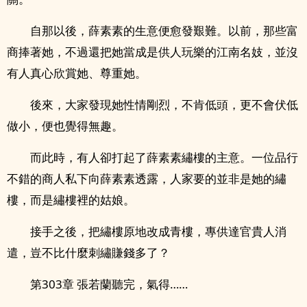
自那以後，薛素素的生意便愈發艱難。以前，那些富
商捧著她，不過還把她當成是供人玩樂的江南名妓，並沒
有人真心欣賞她、尊重她。
後來，大家發現她性情剛烈，不肯低頭，更不會伏低
做小，便也覺得無趣。
而此時，有人卻打起了薛素素繡樓的主意。一位品行
不錯的商人私下向薛素素透露，人家要的並非是她的繡
樓，而是繡樓裡的姑娘。
接手之後，把繡樓原地改成青樓，專供達官貴人消
遣，豈不比什麼刺繡賺錢多了？
第303章 張若蘭聽完，氣得……