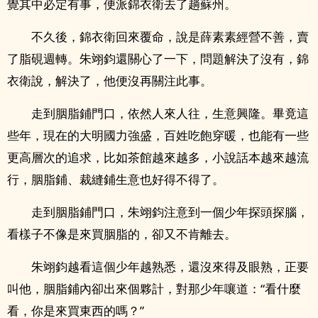
覺其中必定有事，便派錦衣衛去了趟蘇州。
不久後，錦衣衛回來覆命，說是薛素素經營不善，賣
了脂硯週轉。朱翊鈞還關心了一下，問題解決了沒有，錦
衣衛說，解決了，他便沒再關注此事。
走到胭脂鋪門口，依然人來人往，生意興隆。畢竟這
些年，現在的大明國力強盛，百姓吃飽穿暖，也能有一些
更高層次的追求，比如茶館越來越多，小說話本越來越流
行，胭脂鋪、裁縫鋪生意也好得不得了。
走到胭脂鋪門口，朱翊鈞注意到一個少年探頭探腦，
看樣子不像是來買胭脂的，卻又不肯離去。
朱翊鈞越看這個少年越熟悉，還沒來得及眼熟，正要
叫他，胭脂鋪內卻出來個夥計，對那少年嚷道：“看什麼
看，你是來買東西的嗎？”