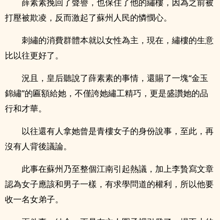
薛素素挽回了聲譽，也保住了他的繡樓，因為之前被
打壓被欺凌，反而激起了蘇州人民的憐憫心。
刺繡的消費群體本就以女性為主，現在，繡樓的生意
比以往更好了。
況且，皇后聽說了薛素素的事情，還賜了一塊“金玉
錦繡”的匾額給她，不僅誇她繡工精巧，更是盛讚她的品
行和才華。
以往還有人拿她曾是青樓女子的身份說事，至此，再
沒有人背後議論。
此事在蘇州乃至整個江南引起熱議，加上李贄寫文章
認為女子應該和男子一樣，有求學問道的權利，所以他要
收一名女弟子。