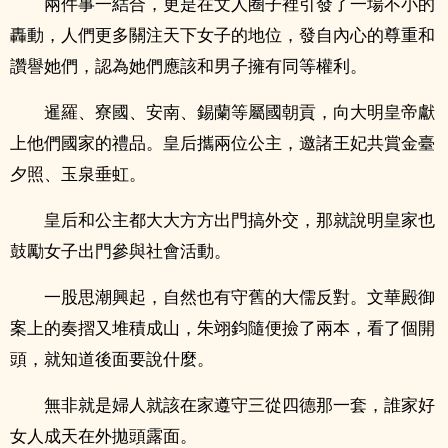
兩件事一結合，更是在文人圈子裡引發了一場不小的
轟動，人們更多關注天下女子的地位，發自內心的尊重和
讚譽她們，認為她們應該和男子擁有同等權利。
暹羅、寮國、安南、錫蘭等屬國朝貢，向大明皇帝獻
上他們國家的禮品。皇后攜兩位公主，邀諸王妃共賞金臺
夕照、玉泉垂虹。
皇后和公主都大大方方出門搞外交，那就說明皇家也
鼓勵女子出門參與社會活動。
一股思潮興起，自然也有守舊的大儒反對。文華殿御
案上的奏摺又堆積成山，朱翊鈞隨便撿了兩本，看了個開
頭，就知道後面要說什麼。
無非就是婦人就該在家遵守三從四德那一套，誰家好
女人成天在外拋頭露面。