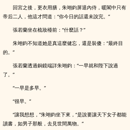
回宮之後，更衣用膳，朱翊鈞屏退內侍，暖閣中只有
帝后二人，他這才問道：“你今日的話還未說完。”
張若蘭坐在梳妝檯前：“什麼話？”
朱翊鈞不知道她是真這麼健忘，還是裝傻：“最終目
的。”
張若蘭透過銅鏡端詳朱翊鈞：“一早就和陛下說過
了。”
“一早是多早。”
“很早。”
“讓我想想，”朱翊鈞坐下來，“是說要讓天下女子都能
讀書，如男子那般，去見世間萬物。”