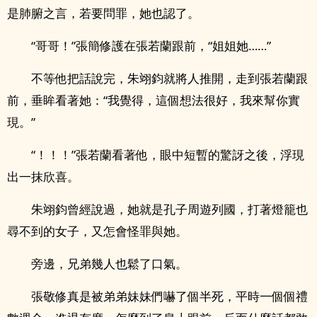
是肺腑之言，若要問罪，她也認了。
“哥哥！”張簡修護在張若蘭跟前，“姐姐她……”
不等他把話說完，朱翊鈞就將人推開，走到張若蘭跟
前，垂眸看著她：“我覺得，這個想法很好，我來幫你實
現。”
“！！！”張若蘭看著他，眼中短暫的驚訝之後，浮現
出一抹欣喜。
朱翊鈞曾經說過，她就是孔子周遊列國，打著燈籠也
尋不到的女子，又怎會怪罪與她。
旁邊，兄弟幾人也鬆了口氣。
張敬修真是被弟弟妹妹們嚇了個半死，平時一個個禮