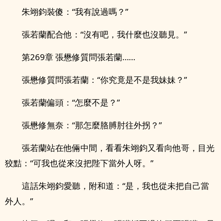
朱翊鈞裝傻：“我有說過嗎？”
張若蘭配合他：“沒有吧，我什麼也沒聽見。”
第269章 張懋修質問張若蘭……
張懋修質問張若蘭：“你究竟是不是我妹妹？”
張若蘭偏頭：“怎麼不是？”
張懋修無奈：“那怎麼胳膊肘往外拐？”
張若蘭站在他倆中間，看看朱翊鈞又看向他哥，目光
狡黠：“可我也從來沒把陛下當外人呀。”
這話朱翊鈞愛聽，附和道：“是，我也從未把自己當
外人。”