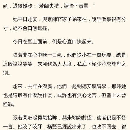
頭，退後幾步：“若蘭失禮，請陛下責罰。”
她平日赴宴，與京師官家子弟來往，說話做事很有分
寸，絕不會口無遮攔。
今日在聖上面前，倒是心直口快起來。
張若蘭在心中嘆一口氣，他們從小在一處玩耍，總是
這般說說笑笑。朱翊鈞為人大度，私底下極少苛求尊卑之
別。
想來，去年在湖廣，他們一起到德安聽講學，那時她
也是這般有什麼說什麼，或許也有無心之言，但聖上未曾
怪罪。
張若蘭鼓起勇氣抬眸，與朱翊鈞對望，後者仍是不發
一言。她咬了咬牙，橫豎已經說出來了，也收不回去，都