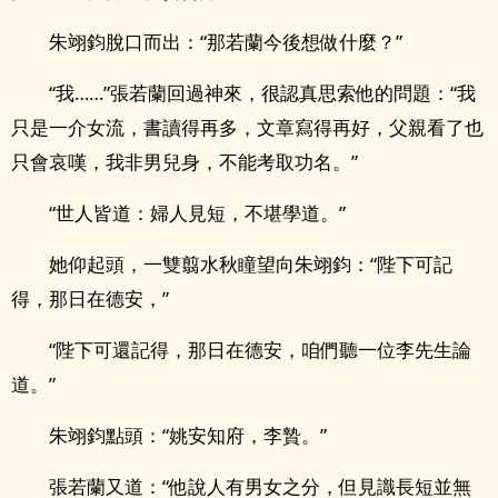
朱翊鈞脫口而出：“那若蘭今後想做什麼？”
“我……”張若蘭回過神來，很認真思索他的問題：“我
只是一介女流，書讀得再多，文章寫得再好，父親看了也
只會哀嘆，我非男兒身，不能考取功名。”
“世人皆道：婦人見短，不堪學道。”
她仰起頭，一雙翦水秋瞳望向朱翊鈞：“陛下可記
得，那日在德安，”
“陛下可還記得，那日在德安，咱們聽一位李先生論
道。”
朱翊鈞點頭：“姚安知府，李贄。”
張若蘭又道：“他說人有男女之分，但見識長短並無