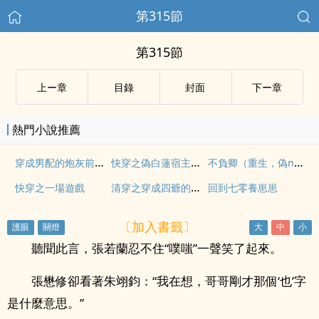
第315節
第315節
上ー章
目錄
封面
下ー章
熱門小說推薦
穿成男配的炮灰前妻（高H，1V1）
快穿之偽白蓮宿主偽nph
不負卿（重生，偽np，高Ｈ）
清穿之穿成四爺的格格
快穿之一場遊戲
回到七零養崽崽
〔加入書籤〕
聽聞此言，張若蘭忍不住“噗嗤”一聲笑了起來。
張懋修卻看著朱翊鈞：“我在想，哥哥剛才那個‘也’字
是什麼意思。”