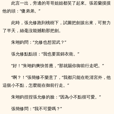
此言一出，旁邊的哥哥姐姐都笑了起來。張若蘭摸摸
他的頭：“傻弟弟。”
此時，張允修跑到桃樹下，試圖把劍拔出來，可努力
了半天，絲毫沒能撼動那把劍。
朱翊鈞問：“允修也想習武？”
張允修點點頭：“我也要當錦衣衛。”
“好！”朱翊鈞爽快答應，“那就賜你御前行走吧。”
“啊？！”張簡修不樂意了，“我都只能在乾清宮外，他
這個小不點，怎麼能在御前行走。”
朱翊鈞捏捏張允修的臉：“因為小不點很可愛。”
張簡修問：“我不可愛嗎？”