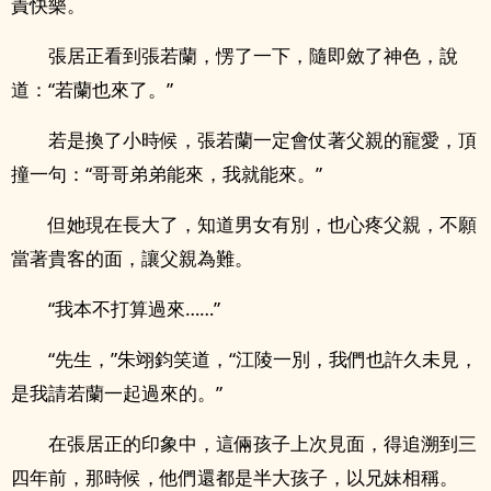
責快樂。
張居正看到張若蘭，愣了一下，隨即斂了神色，說
道：“若蘭也來了。”
若是換了小時候，張若蘭一定會仗著父親的寵愛，頂
撞一句：“哥哥弟弟能來，我就能來。”
但她現在長大了，知道男女有別，也心疼父親，不願
當著貴客的面，讓父親為難。
“我本不打算過來……”
“先生，”朱翊鈞笑道，“江陵一別，我們也許久未見，
是我請若蘭一起過來的。”
在張居正的印象中，這倆孩子上次見面，得追溯到三
四年前，那時候，他們還都是半大孩子，以­​‎兄‍‎­妹​‌相稱。