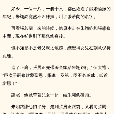
如今，一個十八，一個十六，都已經過了談婚論嫁的
年紀，朱翊鈞竟然不叫妹妹，叫了張若蘭的名字。
再看張若蘭，來的時候，他原本走在朱翊鈞和張懋修
中間，現在卻退到了張懋修身後。
也不知是不是老父親太敏感，總覺得女兒在刻意保持
距離。
進了正廳，張居正先帶著全家給朱翊鈞行了個大禮：
“臣次子嗣修欽蒙聖恩，賜進士及第，臣不甚感戴，叩首
謝恩！”
說罷，他就帶著兒女一起，給朱翊鈞磕頭。
朱翊鈞讓他們平身，走到張居正跟前，又看向張嗣