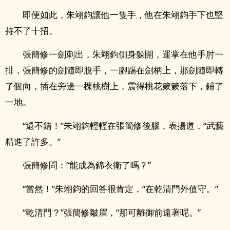
即便如此，朱翊鈞讓他一隻手，他在朱翊鈞手下也堅
持不了十招。
張簡修一劍刺出，朱翊鈞側身躲開，運掌在他手肘一
排，張簡修的劍隨即脫手，一腳踢在劍柄上，那劍隨即轉
了個向，插在旁邊一棵桃樹上，震得桃花簌簌落下，鋪了
一地。
“還不錯！”朱翊鈞輕輕在張簡修後腦，表揚道，“武藝
精進了許多。”
張簡修問：“能成為錦衣衛了嗎？”
“當然！”朱翊鈞的回答很肯定，“在乾清門外值守。”
“乾清門？”張簡修皺眉，“那可離御前遠著呢。”