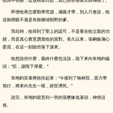
他高中榜眼，從放榜那日起，就已經在整個京師傳開了。
即便他再怎麼勤學苦讀，滿腹才學，別人只會說，他
這個榜眼不過是有個權傾朝野的爹。
而此時，他得到了聖上的認可，不是看在他父親的功
績，而是真心實意讚賞他的策對。長久以來，張嗣修滿心
委屈，在這一刻險些落下淚來。
他想說些什麼，最終什麼也沒說，跪下來向朱翊鈞磕
頭：“臣，謝陛下厚愛。”
朱翊鈞笑著將他扶起來：“今後到了翰林院，當力學
篤行，將來向先生一樣，經世濟民。”
說完，朱翊鈞留意到一旁的張懋修低著頭，神情沮
喪。