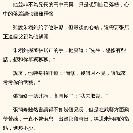
他並非不為兄長的高中高興，只是想到自己落榜，心
中的落差讓他很難釋懷。
雖說朱翊鈞給了他鼓勵，但最後的心結，還需要張居
正這個父親為他解開。
朱翊鈞握著張居正的手，輕聲道：“先生，懋修有些
話，想和你單獨聊聊。”
說著，他轉身招呼道：“簡修，幾個月不見，讓我來
考考你的武藝。”
張簡修一聽此話，高興極了：“我去取劍。”
張簡修雖然書讀得不如幾個兄長，但是在武藝方面勤
學苦練，一直不曾懈怠。出巡那段時日，經過朱翊鈞的指
點，進步不少。