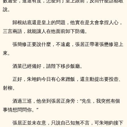
數週全，進退有度，怎麼到了皇上跟前，反而什麼話都敢
說。
歸根結底還是皇上的問題，他實在是太會拿捏人心，
三言兩語，就能讓人在他面前卸下防備。
張簡修正要說什麼，不遠處，張居正帶著張懋修迎上
來。
酒菜已經備好，請陛下移步飯廳。
正好，朱翊鈞今日有心來蹭飯，還主動提出要投壺、
射柳。
酒過三巡，他坐到張居正身旁：“先生，我突然有個
事情想問問你。”
張居正並未在意，只說自己知無不言，可朱翊鈞接下