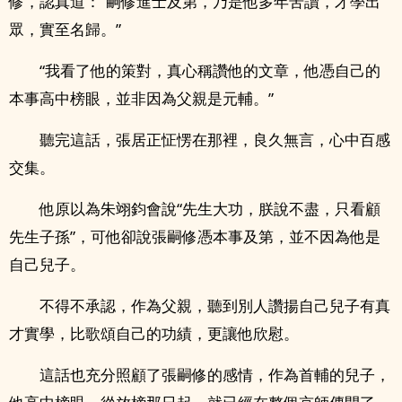
修，認真道：“嗣修進士及第，乃是他多年苦讀，才學出
眾，實至名歸。”
“我看了他的策對，真心稱讚他的文章，他憑自己的
本事高中榜眼，並非因為父親是元輔。”
聽完這話，張居正怔愣在那裡，良久無言，心中百感
交集。
他原以為朱翊鈞會說“先生大功，朕說不盡，只看顧
先生子孫”，可他卻說張嗣修憑本事及第，並不因為他是
自己兒子。
不得不承認，作為父親，聽到別人讚揚自己兒子有真
才實學，比歌頌自己的功績，更讓他欣慰。
這話也充分照顧了張嗣修的感情，作為首輔的兒子，