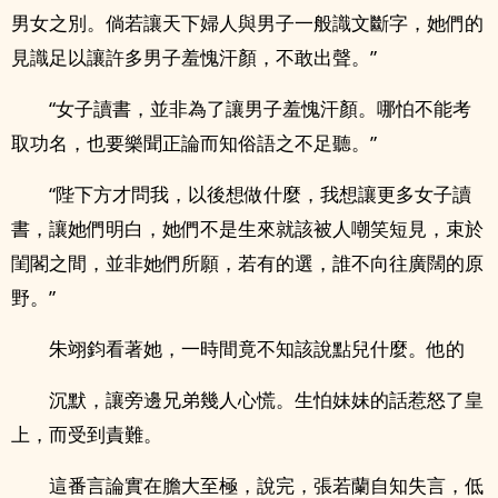
男女之別。倘若讓天下婦人與男子一般識文斷字，她們的
見識足以讓許多男子羞愧汗顏，不敢出聲。”
“女子讀書，並非為了讓男子羞愧汗顏。哪怕不能考
取功名，也要樂聞正論而知俗語之不足聽。”
“陛下方才問我，以後想做什麼，我想讓更多女子讀
書，讓她們明白，她們不是生來就該被人嘲笑短見，束於
閨閣之間，並非她們所願，若有的選，誰不向往廣闊的原
野。”
朱翊鈞看著她，一時間竟不知該說點兒什麼。他的
沉默，讓旁邊兄弟幾人心慌。生怕妹妹的話惹怒了皇
上，而受到責難。
這番言論實在膽大至極，說完，張若蘭自知失言，低