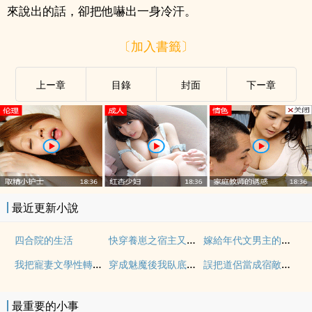
來說出的話，卻把他嚇出一身冷汗。
〔加入書籤〕
上ー章
目錄
封面
下ー章
最近更新小說
快穿養崽之宿主又被警告了
嫁給年代文男主的美嬌媳
四合院的生活
我把寵妻文學性轉了[快穿]
穿成魅魔後我臥底成了教皇
誤把道侶當成宿敵後[重生]
最重要的小事