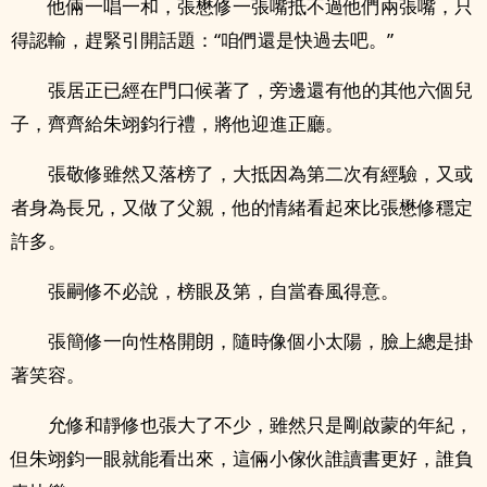
他倆一唱一和，張懋修一張嘴抵不過他們兩張嘴，只
得認輸，趕緊引開話題：“咱們還是快過去吧。”
張居正已經在門口候著了，旁邊還有他的其他六個兒
子，齊齊給朱翊鈞行禮，將他迎進正廳。
張敬修雖然又落榜了，大抵因為第二次有經驗，又或
者身為長兄，又做了父親，他的情緒看起來比張懋修穩定
許多。
張嗣修不必說，榜眼及第，自當春風得意。
張簡修一向性格開朗，隨時像個小太陽，臉上總是掛
著笑容。
允修和靜修也張大了不少，雖然只是剛啟蒙的年紀，
但朱翊鈞一眼就能看出來，這倆小傢伙誰讀書更好，誰負