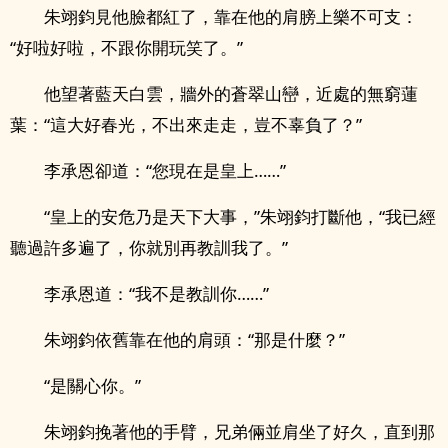
朱翊鈞見他臉都紅了，靠在他的肩膀上樂不可支：
“好啦好啦，不跟你開玩笑了。”
他望著藍天白雲，牆外的蒼翠山巒，近處的無窮蓮
葉：“這大好春光，不出來走走，豈不辜負了？”
李承恩卻道：“您現在是皇上……”
“皇上的安危乃是天下大事，”朱翊鈞打斷他，“我已經
聽過許多遍了，你就別再教訓我了。”
李承恩道：“我不是教訓你……”
朱翊鈞依舊靠在他的肩頭：“那是什麼？”
“是關心你。”
朱翊鈞挽著他的手臂，兄弟倆並肩坐了好久，直到那