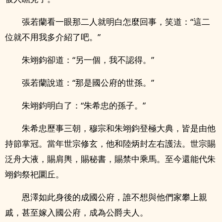
張若蘭看一眼那二人就明白怎麼回事，笑道：“這二
位就不用我多介紹了吧。”
朱翊鈞卻道：“另一個，我不認得。”
張若蘭說道：“那是國公府的世孫。”
朱翊鈞明白了：“朱希忠的孫子。”
朱希忠歷事三朝，穆宗和朱翊鈞登極大典，皆是由他
持節掌冠。當年世宗修玄，他和陸炳封左右護法。世宗賜
泛舟大液，賜肩輿，賜秘書，賜禁中乘馬。至今還能代朱
翊鈞祭祀圜丘。
恩澤如此身後的成國公府，誰不想與他們家攀上親
戚，甚至嫁入國公府，成為公爵夫人。