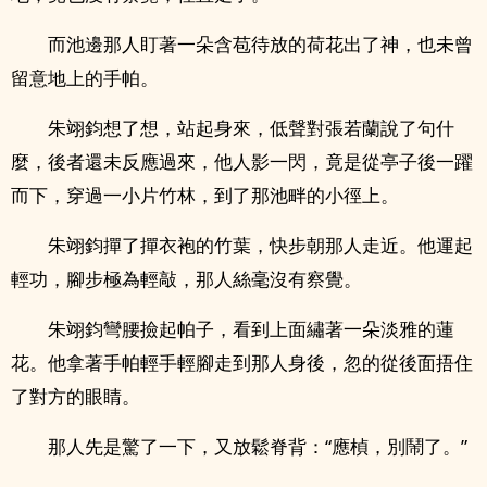
而池邊那人盯著一朵含苞待放的荷花出了神，也未曾
留意地上的手帕。
朱翊鈞想了想，站起身來，低聲對張若蘭說了句什
麼，後者還未反應過來，他人影一閃，竟是從亭子後一躍
而下，穿過一小片竹林，到了那池畔的小徑上。
朱翊鈞撣了撣衣袍的竹葉，快步朝那人走近。他運起
輕功，腳步極為輕敲，那人絲毫沒有察覺。
朱翊鈞彎腰撿起帕子，看到上面繡著一朵淡雅的蓮
花。他拿著手帕輕手輕腳走到那人身後，忽的從後面捂住
了對方的眼睛。
那人先是驚了一下，又放鬆脊背：“應楨，別鬧了。”