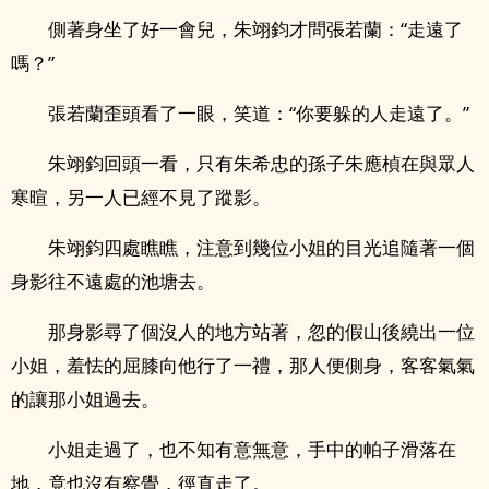
側著身坐了好一會兒，朱翊鈞才問張若蘭：“走遠了
嗎？”
張若蘭歪頭看了一眼，笑道：“你要躲的人走遠了。”
朱翊鈞回頭一看，只有朱希忠的孫子朱應楨在與眾人
寒暄，另一人已經不見了蹤影。
朱翊鈞四處瞧瞧，注意到幾位小姐的目光追隨著一個
身影往不遠處的池塘去。
那身影尋了個沒人的地方站著，忽的假山後繞出一位
小姐，羞怯的屈膝向他行了一禮，那人便側身，客客氣氣
的讓那小姐過去。
小姐走過了，也不知有意無意，手中的帕子滑落在
地，竟也沒有察覺，徑直走了。