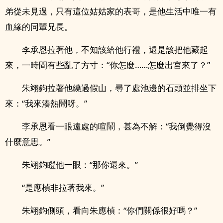
弟從未見過，只有這位姑姑家的表哥，是他生活中唯一有
血緣的同輩兄長。
李承恩拉著他，不知該給他行禮，還是該把他藏起
來，一時間有些亂了方寸：“你怎麼……怎麼出宮來了？”
朱翊鈞拉著他繞過假山，尋了處池邊的石頭並排坐下
來：“我來湊熱鬧呀。”
李承恩看一眼遠處的喧鬧，甚為不解：“我倒覺得沒
什麼意思。”
朱翊鈞瞪他一眼：“那你還來。”
“是應楨非拉著我來。”
朱翊鈞側頭，看向朱應楨：“你們關係很好嗎？”