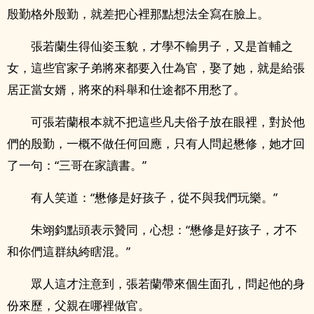
殷勤格外殷勤，就差把心裡那點想法全寫在臉上。
張若蘭生得仙姿玉貌，才學不輸男子，又是首輔之
女，這些官家子弟將來都要入仕為官，娶了她，就是給張
居正當女婿，將來的科舉和仕途都不用愁了。
可張若蘭根本就不把這些凡夫俗子放在眼裡，對於他
們的殷勤，一概不做任何回應，只有人問起懋修，她才回
了一句：“三哥在家讀書。”
有人笑道：“懋修是好孩子，從不與我們玩樂。”
朱翊鈞點頭表示贊同，心想：“懋修是好孩子，才不
和你們這群紈絝瞎混。”
眾人這才注意到，張若蘭帶來個生面孔，問起他的身
份來歷，父親在哪裡做官。