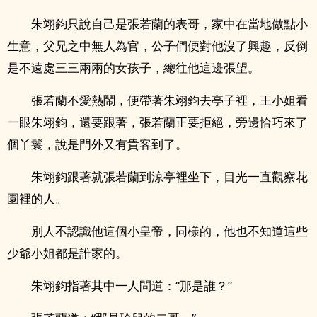
朱翊鈞只說自己是張若蘭的表哥，家中在當地做點小
生意，父兄之中無人為官，公子們便對他沒了興趣，反倒
是不遠處三三兩兩的女孩子，總往他這邊張望。
張若蘭不愛熱鬧，便帶著朱翊鈞去亭子裡，王小姐看
一眼朱翊鈞，還要跟著，張若蘭正要拒絕，旁邊恰巧來了
個丫鬟，說是門外又有貴客到了。
朱翊鈞跟著就張若蘭到涼亭裡坐下，目光一直觀察花
園裡的人。
別人不認識他這個小皇帝，同樣的，他也不知道這些
少爺小姐都是誰家的。
朱翊鈞指著其中一人問道：“那是誰？”