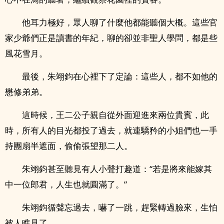
他耳力極好，眾人聊了什麼他都能聽個大概。這些官
家少爺們正是讀書的年紀，聊的卻並非聖人學問，都是些
風花雪月。
最後，朱翊鈞在心裡下了定論：這些人，都不如他的
懋修弟弟。
這時候，王二公子親自從外面迎進來兩位貴賓，此
時，所有人的目光都投了過去，就連驕矜的小姐們也一手
持團扇半遮面，偷偷張望那二人。
朱翊鈞甚至聽見有人小聲打趣道：“若是將來能嫁其
中一位郎君，人生也就圓滿了。”
朱翊鈞循聲忘過去，嚇了一跳，趕緊轉過臉來，生怕
被人瞧見了。