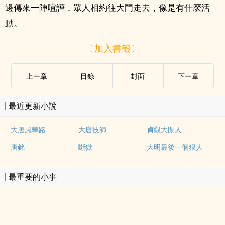
邊傳來一陣喧譁，眾人相約往大門走去，像是有什麼活
動。
〔加入書籤〕
上ー章
目錄
封面
下ー章
最近更新小說
大唐風華路
大唐技師
貞觀大閒人
唐銘
斷獄
大明最後一個狠人
最重要的小事