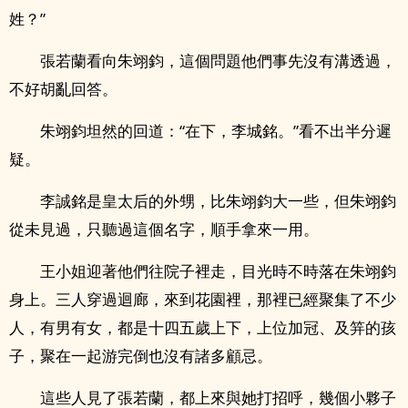
姓？”
張若蘭看向朱翊鈞，這個問題他們事先沒有溝透過，
不好胡亂回答。
朱翊鈞坦然的回道：“在下，李城銘。”看不出半分遲
疑。
李誠銘是皇太后的外甥，比朱翊鈞大一些，但朱翊鈞
從未見過，只聽過這個名字，順手拿來一用。
王小姐迎著他們往院子裡走，目光時不時落在朱翊鈞
身上。三人穿過迴廊，來到花園裡，那裡已經聚集了不少
人，有男有女，都是十四五歲上下，上位加冠、及笄的孩
子，聚在一起游完倒也沒有諸多顧忌。
這些人見了張若蘭，都上來與她打招呼，幾個小夥子