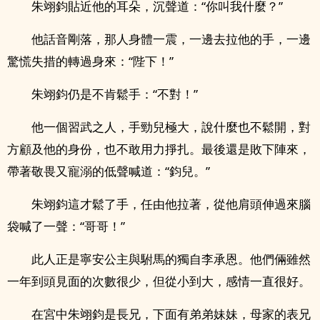
朱翊鈞貼近他的耳朵，沉聲道：“你叫我什麼？”
他話音剛落，那人身體一震，一邊去拉他的手，一邊
驚慌失措的轉過身來：“陛下！”
朱翊鈞仍是不肯鬆手：“不對！”
他一個習武之人，手勁兒極大，說什麼也不鬆開，對
方顧及他的身份，也不敢用力掙扎。最後還是敗下陣來，
帶著敬畏又寵溺的低聲喊道：“鈞兒。”
朱翊鈞這才鬆了手，任由他拉著，從他肩頭伸過來腦
袋喊了一聲：“哥哥！”
此人正是寧安公主與駙馬的獨自李承恩。他們倆雖然
一年到頭見面的次數很少，但從小到大，感情一直很好。
在宮中朱翊鈞是長兄，下面有弟弟妹妹，母家的表兄