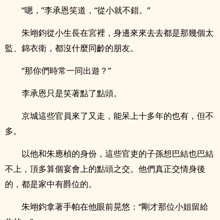
“嗯，”李承恩笑道，“從小就不錯。”
朱翊鈞從小生長在宮裡，身邊來來去去都是那幾個太
監、錦衣衛，都沒什麼同齡的朋友。
“那你們時常一同出遊？”
李承恩只是笑著點了點頭。
京城這些官員來了又走，能呆上十多年的也有，但不
多。
以他和朱應楨的身份，這些官吏的子孫想巴結也巴結
不上，頂多算個宴會上的點頭之交。他們真正交情身後
的，都是家中有爵位的。
朱翊鈞拿著手帕在他眼前晃悠：“剛才那位小姐留給