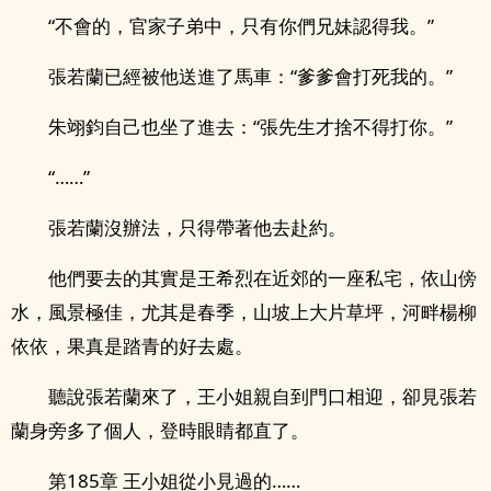
“不會的，官家子弟中，只有你們​兄­‌妹‌‍‌認得我。”
張若蘭已經被他送進了馬車：“爹爹會打死我的。”
朱翊鈞自己也坐了進去：“張先生才捨不得打你。”
“……”
張若蘭沒辦法，只得帶著他去赴約。
他們要去的其實是王希烈在近郊的一座私宅，依山傍
水，風景極佳，尤其是春季，山坡上大片草坪，河畔楊柳
依依，果真是踏青的好去處。
聽說張若蘭來了，王小姐親自到門口相迎，卻見張若
蘭身旁多了個人，登時眼睛都直了。
第185章 王小姐從小見過的……