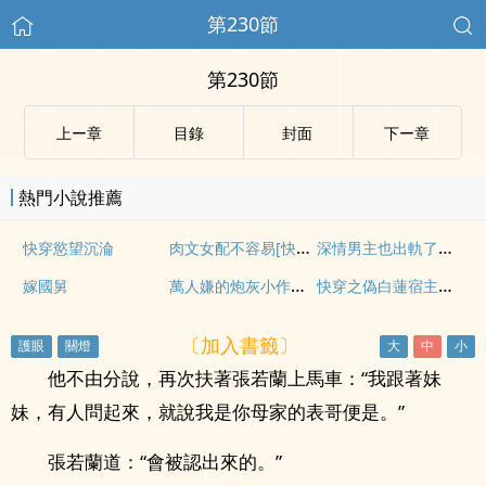
第230節
第230節
上ー章
目錄
封面
下ー章
熱門小說推薦
肉文女配不容易[快穿H]
深情男主也出軌了【快穿】
快穿慾望沉淪
萬人嫌的炮灰小作妻決定擺爛
快穿之偽白蓮宿主偽nph
嫁國舅
〔加入書籤〕
他不由分說，再次扶著張若蘭上馬車：“我跟著妹
妹，有人問起來，就說我是你母家的表哥便是。”
張若蘭道：“會被認出來的。”