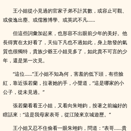
王小姐從小見過的官家子弟不計其數，或容止可觀、
或俊逸出塵、或儒雅博學、或英武不凡……
但這些詞彙加起來，也形容不出眼前少年的美好。他
長得實在太好看了，天仙下凡也不過如此，身上散發的氣
質也很獨特，貴族少爺王小姐見多了，如此貴不可言的少
年，還是第一次見。
“這位……”王小姐不知為何，害羞的低下頭，有些臉
紅，靠近張若蘭，拉著她的手，小聲道，“這是哪家的小
公子，從未見過。”
張若蘭看看王小姐，又看向朱翊鈞，按著之前編好的
瞎話來：“這是我母家表哥，從江陵來京城遊歷。”
王小姐又忍不住偷看一眼朱翊鈞，問道：“表哥……貴