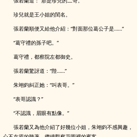
張若蘭道：“那是珍兒的二哥。”
珍兒就是王小姐的閨名。
張若蘭順便又給他介紹：“對面那位葛公子是……”
“葛守禮的孫子吧。”
葛守禮，都察院左都御史。
張若蘭驚訝道：“陛……”
朱翊鈞糾正她：“叫表哥。”
“表哥認識？”
“不認識，眉眼有點像。”
張若蘭又為他介紹了好幾位小姐，朱翊鈞不感興趣，
心不在焉的聽著，繼續觀察花園裡的賓客。