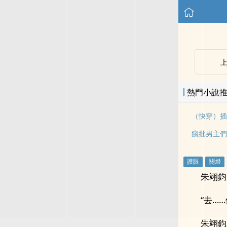
熱門小說
（快穿）插
朱翊鈞
“去…
朱翊鈞