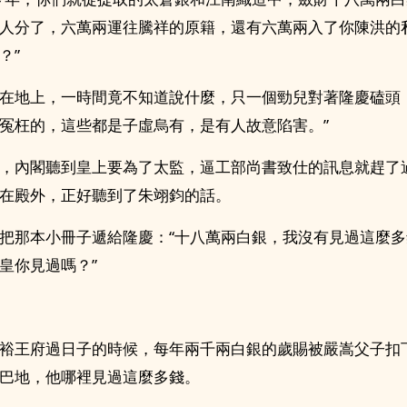
人分了，六萬兩運往騰祥的原籍，還有六萬兩入了你陳洪的
？”
在地上，一時間竟不知道說什麼，只一個勁兒對著隆慶磕頭
冤枉的，這些都是子虛烏有，是有人故意陷害。”
，內閣聽到皇上要為了太監，逼工部尚書致仕的訊息就趕了
在殿外，正好聽到了朱翊鈞的話。
把那本小冊子遞給隆慶：“十八萬兩白銀，我沒有見過這麼
皇你見過嗎？”
裕王府過日子的時候，每年兩千兩白銀的歲賜被嚴嵩父子扣
巴地，他哪裡見過這麼多錢。