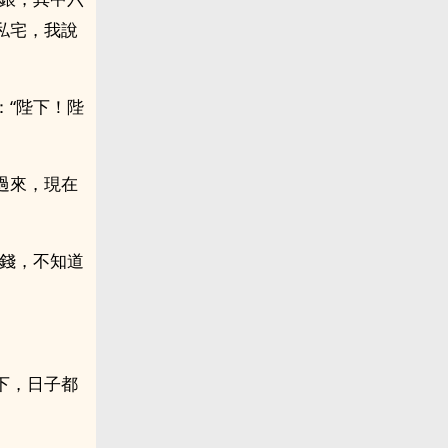
私宅，我說
：“陛下！陛
過來，現在
多錢，不知道
下，日子都