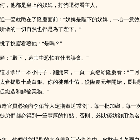
何，他都是皇上的奴婢，打狗還得看主人。
通一聲就跪在了隆慶面前：“奴婢是陛下的奴婢，一心一意
所做的一切自然也都是為了陛下。”
挑了挑眉看著他：“是嗎？”
頭：“殿下，這其中恐怕有什麼誤會。”
這才拿出一本小冊子，翻開來，一頁一頁翻給隆慶看：“二
太倉提取十萬白銀。你的徒弟李佑，從隆慶元年開始，長期
促織造和解輸業務。”
織造官員必須向李佑等人定期奉送‘常例’，每一批加織，每一
徒弟們都必得到一筆豐厚的打點，否則，必以‘礙妨御用’為
今年，你們就從提取的太倉銀和江南織造中，斂財十八萬兩