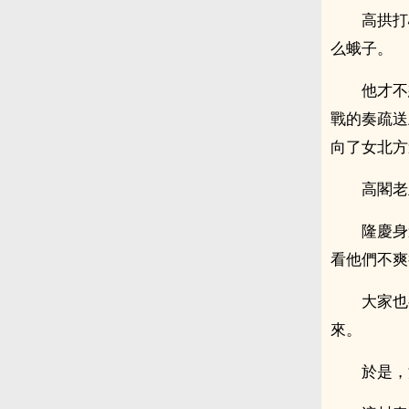
高拱打
么蛾子。
他才不
戰的奏疏送
向了女北方
高閣老
隆慶身
看他們不爽
大家也
來。
於是，