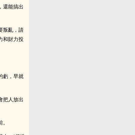
，還能搞出
要叛亂，請
力和財力投
的虧，早就
會把人放出
前。