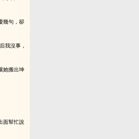
慶幾句，卻
母后我沒事，
讓她搬出坤
出面幫忙說