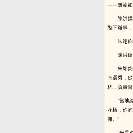
——無論如
陳洪撲
陛下辦事，
朱翊鈞
陳洪磕
朱翊鈞
南選秀，從
杭，負責督
“當地
花樣，你的
難。”
“光是