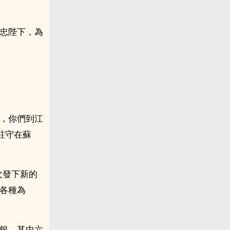
效忠陛下，為
月，你們到江
駐守在蘇
次發下新的
名各種為
白銀，其中六