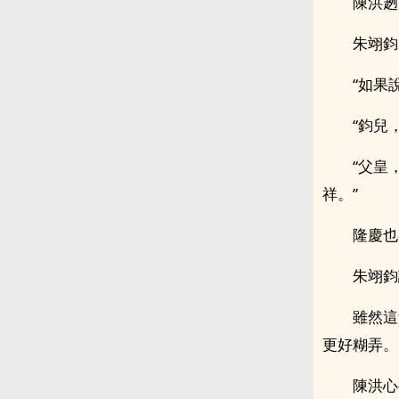
陳洪趔
朱翊鈞
“如果
“鈞兒
“父皇
祥。”
隆慶也
朱翊鈞
雖然這
更好糊弄。
陳洪心