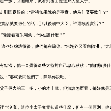
趄一步，回過頭來，就看到後面走進來的皇太子。
走到隆慶跟前：“雷禮如果說的是事實，他為什麼要致仕？”
說實話就要致仕的話，那以後朝中大臣，誰還敢說實話？”
，”隆慶看著朱翊鈞，“你在說什麼？”
，這些奴婢壞得很，他們都在騙你。”朱翊鈞又看向陳洪，“尤
有點懵，他一直覺得這些太監對自己忠心耿耿：“他們騙朕什
說：“那就要問他們了，陳洪你說吧。”
父子倆大的三十多，小的才十歲，但無論怎麼看，都好像是
裡也沒底，這位小太子究竟知道些什麼，但有一個原則，他