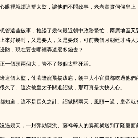
心眼裡就煩這群太監，讓他們不問政事，老老實實伺候皇上
想管這些破事，推諉了幾句最近朝中政務繁忙，兩廣地區又
上來好幾封，又是要人，又是要錢，可前幾個月朝廷才將人
邊防，現在要去哪裡弄這麼多錢去？
正一個頭兩個大，管不了幾個太監死活。
邊這個太監，仗著隆寵飛揚跋扈，朝中大小官員都吃過他們
很久了。這次被皇太子關進詔獄，那可真是大快人心。
都知道，這不是長久之計。詔獄關兩天，風頭一過，皇帝就
沒過幾天，一封彈劾陳洪、藤祥等人的奏疏就送到了隆慶面