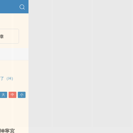
章
了（H）
坤寧宮