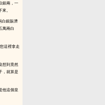
取銀兩，一
下來。
兩白銀賑濟
五萬兩白
皇您這裡拿走
沒想到竟然
子，就算是
提他這個皇
。