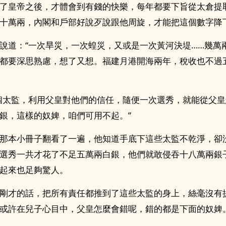
了皇帝之後，才體會到有錢的快樂，每年都要下旨從太倉提
十萬兩，內閣和戶部好說歹說跟他周旋，才能把這個數字降
說道：“一次旱災，一次蝗災，又或是一次黃河決堤……幾萬
都要深思熟慮，想了又想。福建月港開海兩年，稅收也不過
個太監，利用父皇對他們的信任，隨便一次選秀，就能從父
銀，這樣的奴婢，咱們可用不起。”
那本小冊子翻看了一遍，他知道手底下這些太監不乾淨，卻
選秀一共才花了不足五萬兩白銀，他們就敢侵吞十八萬兩銀
起來也足夠驚人。
剛才的話，把所有責任都推到了這些太監的身上，絲毫沒有
或許在兒子心目中，父皇怎麼會錯呢，錯的都是下面的奴婢