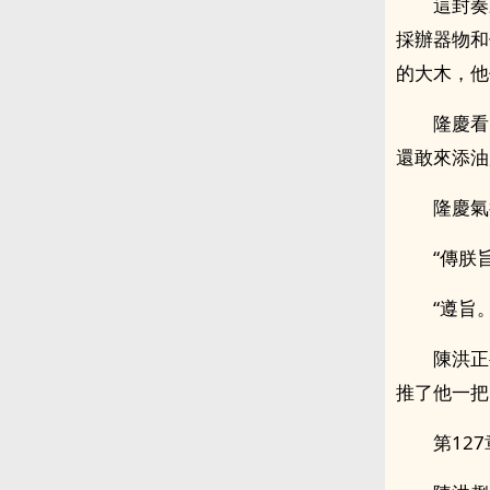
這封奏
採辦器物和
的大木，他
隆慶看
還敢來添油
隆慶氣
“傳朕
“遵旨。
陳洪正
推了他一把
第12