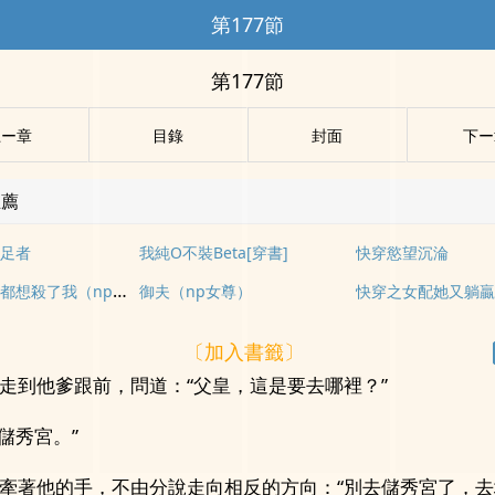
第177節
第177節
上ー章
目錄
封面
下ー
推薦
足者
我純O不裝Beta[穿書]
快穿慾望沉淪
瘋批男主們都想殺了我（np無限流）
御夫（np女尊）
快穿之女配她又躺贏
〔加入書籤〕
走到他爹跟前，問道：“父皇，這是要去哪裡？”
…儲秀宮。”
牽著他的手，不由分說走向相反的方向：“別去儲秀宮了，去