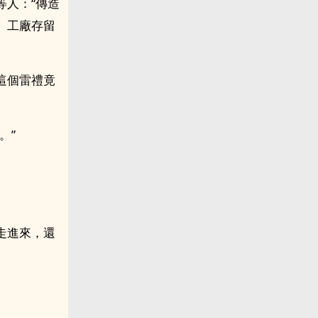
等人：“傳造
。工廠存留
這個雷禮竟
。”
走進來，還