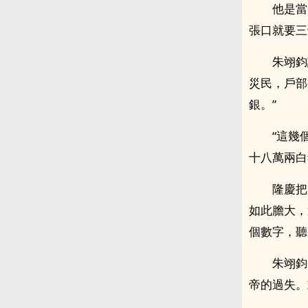
他是當
張口就要三
朱翊鈞
災民，戶部
銀。”
“這幾
十八萬兩白
隆慶把
如此膽大，
個數字，聽
朱翊鈞
帝的過失。