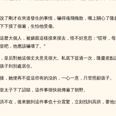
說了剛才在夾道發生的事情，嚇得魂飛魄散，嘴上關心了隆
下下摸了個遍，生怕他受傷。
這麼大個人，被孃親這樣摸來摸去，怪不好意思：“哎呀，
皇吧，他應該嚇壞了。”
，皇后對她這個丈夫意見很大。私底下提過一次，隆慶差點
孩子到別處居住。
後，她便再不提這些有的沒的，一心一意，只管照顧孩子。
皇太子下了詔獄，這件事很快就傳遍了朝野。
洪不在，後來聽到這件事也十分震驚，立刻找到高拱，要他