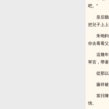
吧。”
皇后聽
把兒子上上
朱翊鈞
你去看看父
這幾年
寧宮，帶著
從那以
藤祥被
當日陳
情。