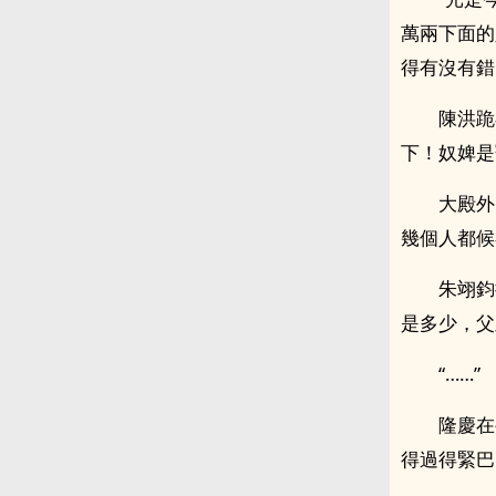
萬兩下面的
得有沒有錯
陳洪跪
下！奴婢是
大殿外
幾個人都候
朱翊鈞
是多少，父
“……”
隆慶在
得過得緊巴