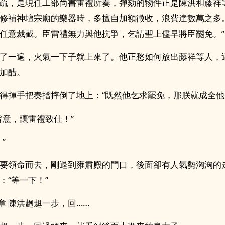
疏，是現任工部尚書雷禮所奏，彈劾的物件正是陳洪和藤祥
修補神壇宗廟的樂器時，多擅自加額徵收，浪費達數萬之多
任意裁截。臣雷禮無力與他抗爭，乞請聖上儘早將臣罷免。”
了一遍，火氣一下子就上來了。他正愁如何放出藤祥等人，
加醋。
得揮手把奏摺摔倒了地上：“既然他乞求罷免，那朕就成全他
旨意，讓雷禮致仕！”
”
要領命而去，剛退到雍肅殿的門口，後面卻有人氣勢洶洶的
：“等一下！”
7章 陳洪趔趄一步，回……