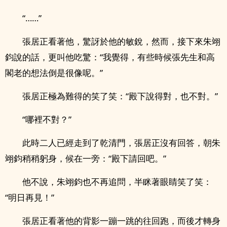
“……”
張居正看著他，驚訝於他的敏銳，然而，接下來朱翊
鈞說的話，更叫他吃驚：“我覺得，有些時候張先生和高
閣老的想法倒是很像呢。”
張居正極為難得的笑了笑：“殿下說得對，也不對。”
“哪裡不對？”
此時二人已經走到了乾清門，張居正沒有回答，朝朱
翊鈞稍稍躬身，候在一旁：“殿下請回吧。”
他不說，朱翊鈞也不再追問，半眯著眼睛笑了笑：
“明日再見！”
張居正看著他的背影一蹦一跳的往回跑，而後才轉身