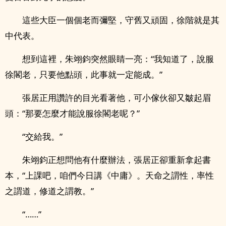
這些大臣一個個老而彌堅，守舊又頑固，徐階就是其
中代表。
想到這裡，朱翊鈞突然眼睛一亮：“我知道了，說服
徐閣老，只要他點頭，此事就一定能成。”
張居正用讚許的目光看著他，可小傢伙卻又皺起眉
頭：“那要怎麼才能說服徐閣老呢？”
“交給我。”
朱翊鈞正想問他有什麼辦法，張居正卻重新拿起書
本，“上課吧，咱們今日講《中庸》。天命之謂性，率性
之謂道，修道之謂教。”
“……”