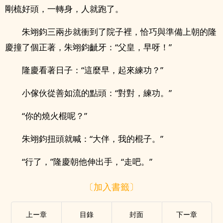
剛梳好頭，一轉身，人就跑了。
朱翊鈞三兩步就衝到了院子裡，恰巧與準備上朝的隆
慶撞了個正著，朱翊鈞齜牙：“父皇，早呀！”
隆慶看著日子：“這麼早，起來練功？”
小傢伙從善如流的點頭：“對對，練功。”
“你的燒火棍呢？”
朱翊鈞扭頭就喊：“大伴，我的棍子。”
“行了，”隆慶朝他伸出手，“走吧。”
〔加入書籤〕
上ー章
目錄
封面
下ー章