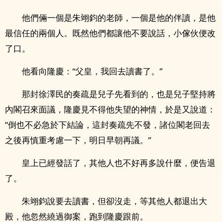
他們倆一個是朱翊鈞的老師，一個是他的伴讀，是他
最信任的兩個人。既然他們都讓他不要說話，小傢伙便改
了口。
他看向隆慶：“父皇，我回去讀書了。”
那封徐澤民的奏疏是兒子先看到的，也是兒子堅持將
內閣召來面議，隆慶見不得他失望的神情，於是又說道：
“倒也不必急於下結論，這封奏疏先不發，諸位閣老回去
之後再慎重考慮一下，明日早朝再議。”
皇上已經發話了，其他人也不好再多說什麼，便告退
了。
朱翊鈞說要去讀書，但卻沒走，等其他人都退出大
殿，他忽然繞過御案，跑到隆慶跟前。