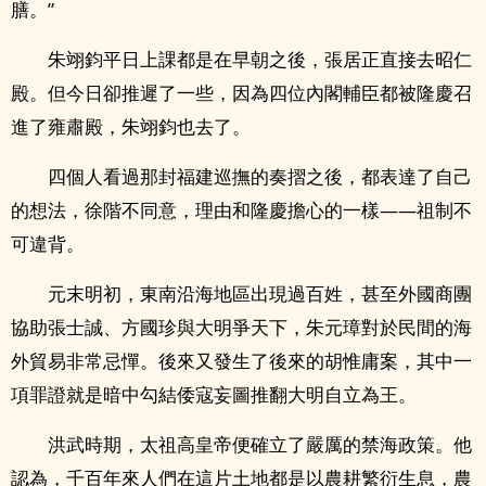
膳。”
朱翊鈞平日上課都是在早朝之後，張居正直接去昭仁
殿。但今日卻推遲了一些，因為四位內閣輔臣都被隆慶召
進了雍肅殿，朱翊鈞也去了。
四個人看過那封福建巡撫的奏摺之後，都表達了自己
的想法，徐階不同意，理由和隆慶擔心的一樣——祖制不
可違背。
元末明初，東南沿海地區出現過百姓，甚至外國商團
協助張士誠、方國珍與大明爭天下，朱元璋對於民間的海
外貿易非常忌憚。後來又發生了後來的胡惟庸案，其中一
項罪證就是暗中勾結倭寇妄圖推翻大明自立為王。
洪武時期，太祖高皇帝便確立了嚴厲的禁海政策。他
認為，千百年來人們在這片土地都是以農耕繁衍生息，農