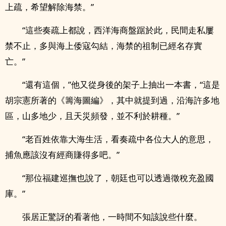
上疏，希望解除海禁。”
“這些奏疏上都說，西洋海商盤踞於此，民間走私屢
禁不止，多與海上倭寇勾結，海禁的祖制已經名存實
亡。”
“還有這個，”他又從身後的架子上抽出一本書，“這是
胡宗憲所著的《籌海圖編》，其中就提到過，沿海許多地
區，山多地少，且天災頻發，並不利於耕種。”
“老百姓依靠大海生活，看奏疏中各位大人的意思，
捕魚應該沒有經商賺得多吧。”
“那位福建巡撫也說了，朝廷也可以透過徵稅充盈國
庫。”
張居正驚訝的看著他，一時間不知該說些什麼。