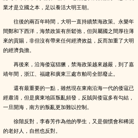
業才是立國之本，足以養活大明王朝。
往後的兩百年時間，大明一直持續禁海政策。永樂年
間鄭和下西洋，海禁政策有所鬆弛，但與屬國之間厚往薄
來的貢賜，非但沒有帶來任何經濟效益，反而加重了大明
的經濟負擔。
再後來，沿海倭寇猖獗，禁海政策越來越嚴，到了嘉
靖年間，浙江、福建和廣東三處市舶司全部廢止。
還有最重要的一點，雖然現在東南沿海一代的倭寇已
經肅清，但是廣東地區叛亂頻發，反賊與倭寇多有勾結，
一旦開海，南方的叛亂更加難以控制。
徐階反對，李春芳作為他的學生，又是個慣會和稀泥
的老好人，自然也反對。