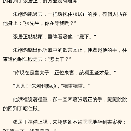
的看到了張居正，對方並沒有離開。
朱翊鈞跑過去，一把環抱住張居正的腰，整個人貼在
他身上：“張先生，你在等我嗎？”
張居正點點頭，垂眸看著他：“殿下。”
朱翊鈞聽出他語氣中的欲言又止，便牽起他的手，往
東邊的昭仁殿走去：“怎麼了？”
“你現在是皇太子，正位東宮，該穩重些才是。”
“嗯嗯！”朱翊鈞點頭，“穩重穩重。”
他嘴裡說著穩重，卻一直牽著張居正的手，蹦蹦跳跳
的回到了昭仁殿。
張居正準備上課，朱翊鈞卻不肯乖乖地坐到書案後：
“先等一下，我有問題。”