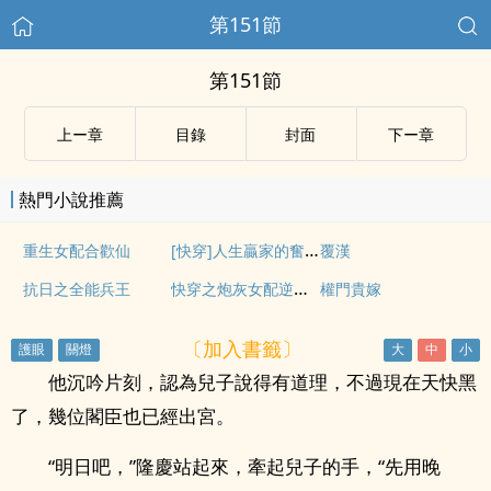
第151節
第151節
上ー章
目錄
封面
下ー章
熱門小說推薦
[快穿]人生贏家的奮鬥史
重生女配合歡仙
覆漢
快穿之炮灰女配逆襲記
抗日之全能兵王
權門貴嫁
〔加入書籤〕
他沉吟片刻，認為兒子說得有道理，不過現在天快黑
了，幾位閣臣也已經出宮。
“明日吧，”隆慶站起來，牽起兒子的手，“先用晚