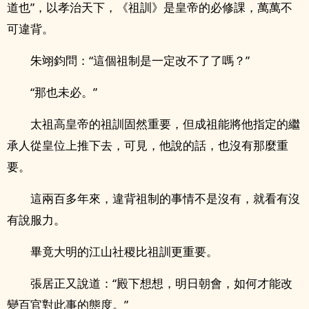
道也”，以孝治天下，《祖訓》是皇帝的必修課，萬萬不
可違背。
朱翊鈞問：“這個祖制是一定改不了了嗎？”
“那也未必。”
太祖高皇帝的祖訓固然重要，但成祖能將他指定的繼
承人從皇位上推下去，可見，他說的話，也沒有那麼重
要。
這兩百多年來，違背祖制的事情不是沒有，就看有沒
有說服力。
畢竟大明的江山社稷比祖訓更重要。
張居正又說道：“殿下想想，明日朝會，如何才能改
變百官對此事的態度。”