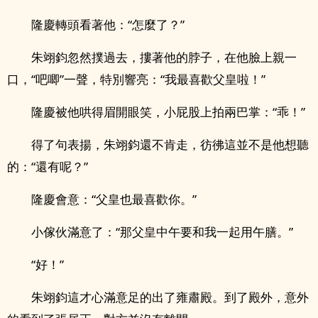
隆慶轉頭看著他：“怎麼了？”
朱翊鈞忽然撲過去，摟著他的脖子，在他臉上親一
口，“吧唧”一聲，特別響亮：“我最喜歡父皇啦！”
隆慶被他哄得眉開眼笑，小屁股上拍兩巴掌：“乖！”
得了句表揚，朱翊鈞還不肯走，彷彿這並不是他想聽
的：“還有呢？”
隆慶會意：“父皇也最喜歡你。”
小傢伙滿意了：“那父皇中午要和我一起用午膳。”
“好！”
朱翊鈞這才心滿意足的出了雍肅殿。到了殿外，意外