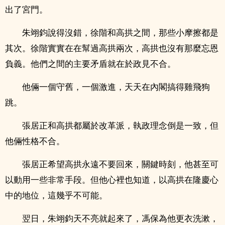
出了宮門。
朱翊鈞說得沒錯，徐階和高拱之間，那些小摩擦都是
其次。徐階實實在在幫過高拱兩次，高拱也沒有那麼忘恩
負義。他們之間的主要矛盾就在於政見不合。
他倆一個守舊，一個激進，天天在內閣搞得雞飛狗
跳。
張居正和高拱都屬於改革派，執政理念倒是一致，但
他倆性格不合。
張居正希望高拱永遠不要回來，關鍵時刻，他甚至可
以動用一些非常手段。但他心裡也知道，以高拱在隆慶心
中的地位，這幾乎不可能。
翌日，朱翊鈞天不亮就起來了，馮保為他更衣洗漱，