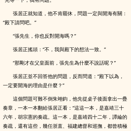
張居正就知道，他不肯罷休，問題一定與開海有關：
“殿下請問吧。”
“張先生，你也反對開海嗎？”
張居正搖頭：“不，我與殿下的想法一致。”
“那剛才在父皇面前，張先生為什麼不說話呢？”
張居正並不回答他的問題，反而問道：“殿下以為，
一定要開海的理由是什麼？”
這個問題可難不倒朱翊鈞，他先從桌子後面拿出一疊
奏章，一本一本翻給張居正看：“這這一本，是嘉靖三十
六年，胡宗憲的奏疏。這一本，是嘉靖四十二年，譚綸的
奏疏，還有這些，幾任浙直、福建總督和巡撫，都曾積極