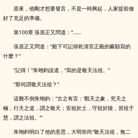
原來，他剛才想要發言，不是一時興起，人家提前做
好了充足的準備。
第100章 張居正又問道：“……
張居正又問道：“殿下可記得乾清宮正殿的匾額寫的
什麼？”
“記得！”朱翊鈞說道，“寫的是敬天法祖。”
“那何謂敬天法祖？”
這難不倒朱翊鈞：“古之有言：‘觀天之象，究天之
極，行天之道，謂之敬天；安祖於土，守祖於陵，習祖于
慧，謂之法祖。’”
朱翊鈞明白了他的意思，大明崇尚“敬天法祖，無二