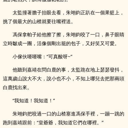
太監撞著膽子抬眼去看，朱翊鈞正趴在一個果籃上，
挑了個最大的山楂就要往嘴裡送。
馮保拿帕子給他擦了擦，朱翊鈞咬了一口，鼻子眼睛
立時皺成一團，活像個剛出籠的包子，又好笑又可愛。
小傢伙咂咂嘴：“可真酸呀~”
他聽到嘉靖在問白鹿的事，太監跪在地上瑟瑟發抖，
這萬歲山說大不大，說小也不小，不知上哪兒去把那兩頭
白鹿找出來。
“我知道！我知道！”
朱翊鈞把咬過一口的山楂塞進馮保手裡，一蹦一跳的
跑到嘉靖跟前：“皇爺爺，我知道它們在哪裡。”