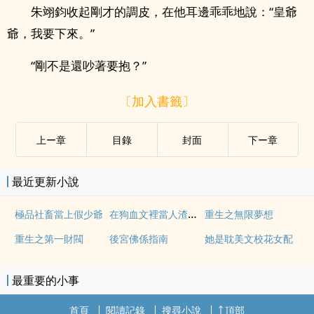
朱翊鈞收起剛才的調皮，在他耳邊乖乖地說：“皇爺
爺，我要下來。”
“剛不是還吵著要抱？”
〔加入書籤〕
上ー章
目錄
封面
下ー章
最近更新小說
在狗血文裡當人渣翻車後[快穿]
極品社畜當上假少爺
重生之無限夢想
重生之第一財閥
後宮佛係指南
她是耽美文校花女配
最重要的小事
首頁
閱讀記錄
搜尋小說
頂部