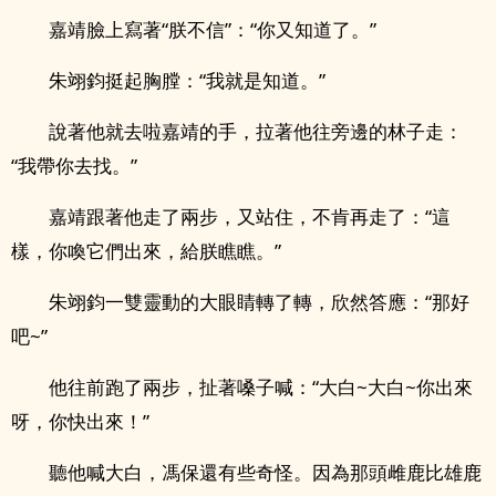
嘉靖臉上寫著“朕不信”：“你又知道了。”
朱翊鈞挺起胸膛：“我就是知道。”
說著他就去啦嘉靖的手，拉著他往旁邊的林子走：
“我帶你去找。”
嘉靖跟著他走了兩步，又站住，不肯再走了：“這
樣，你喚它們出來，給朕瞧瞧。”
朱翊鈞一雙靈動的大眼睛轉了轉，欣然答應：“那好
吧~”
他往前跑了兩步，扯著嗓子喊：“大白~大白~你出來
呀，你快出來！”
聽他喊大白，馮保還有些奇怪。因為那頭雌鹿比雄鹿