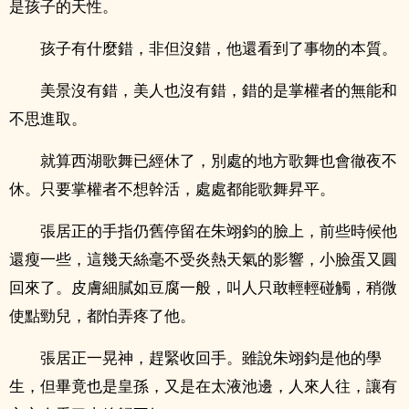
是孩子的天性。
孩子有什麼錯，非但沒錯，他還看到了事物的本質。
美景沒有錯，美人也沒有錯，錯的是掌權者的無能和
不思進取。
就算西湖歌舞已經休了，別處的地方歌舞也會徹夜不
休。只要掌權者不想幹活，處處都能歌舞昇平。
張居正的手指仍舊停留在朱翊鈞的臉上，前些時候他
還瘦一些，這幾天絲毫不受炎熱天氣的影響，小臉蛋又圓
回來了。皮膚細膩如豆腐一般，叫人只敢輕輕碰觸，稍微
使點勁兒，都怕弄疼了他。
張居正一晃神，趕緊收回手。雖說朱翊鈞是他的學
生，但畢竟也是皇孫，又是在太液池邊，人來人往，讓有