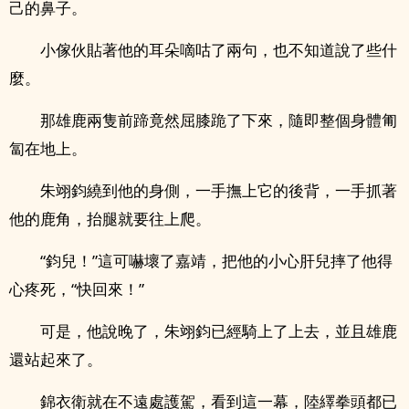
己的鼻子。
小傢伙貼著他的耳朵嘀咕了兩句，也不知道說了些什
麼。
那雄鹿兩隻前蹄竟然屈膝跪了下來，隨即整個身體匍
匐在地上。
朱翊鈞繞到他的身側，一手撫上它的後背，一手抓著
他的鹿角，抬腿就要往上爬。
“鈞兒！”這可嚇壞了嘉靖，把他的小心肝兒摔了他得
心疼死，“快回來！”
可是，他說晚了，朱翊鈞已經騎上了上去，並且雄鹿
還站起來了。
錦衣衛就在不遠處護駕，看到這一幕，陸繹拳頭都已