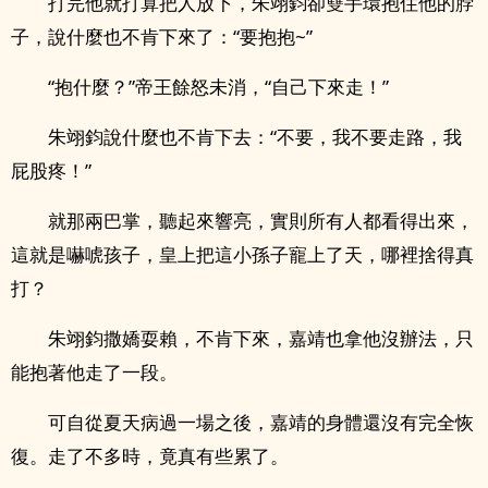
打完他就打算把人放下，朱翊鈞卻雙手環抱住他的脖
子，說什麼也不肯下來了：“要抱抱~”
“抱什麼？”帝王餘怒未消，“自己下來走！”
朱翊鈞說什麼也不肯下去：“不要，我不要走路，我
屁股疼！”
就那兩巴掌，聽起來響亮，實則所有人都看得出來，
這就是嚇唬孩子，皇上把這小孫子寵上了天，哪裡捨得真
打？
朱翊鈞撒嬌耍賴，不肯下來，嘉靖也拿他沒辦法，只
能抱著他走了一段。
可自從夏天病過一場之後，嘉靖的身體還沒有完全恢
復。走了不多時，竟真有些累了。