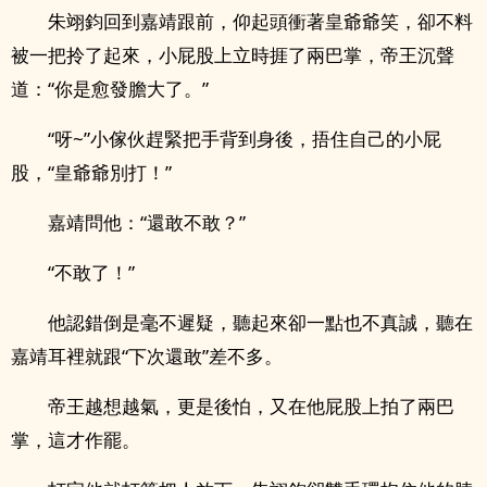
朱翊鈞回到嘉靖跟前，仰起頭衝著皇爺爺笑，卻不料
被一把拎了起來，小屁股上立時捱了兩巴掌，帝王沉聲
道：“你是愈發膽大了。”
“呀~”小傢伙趕緊把手背到身後，捂住自己的小屁
股，“皇爺爺別打！”
嘉靖問他：“還敢不敢？”
“不敢了！”
他認錯倒是毫不遲疑，聽起來卻一點也不真誠，聽在
嘉靖耳裡就跟“下次還敢”差不多。
帝王越想越氣，更是後怕，又在他屁股上拍了兩巴
掌，這才作罷。