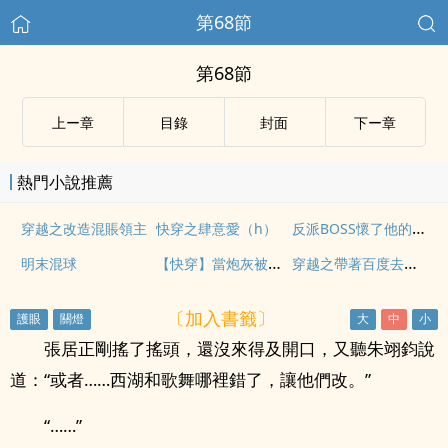
第68節
第68節
上ー章
目錄
封面
下ー章
熱門小說推薦
反派BOSS懷了他的孩子[穿書]
穿越之改造混賬領主
快穿之肆意愛（h）
【快穿】當炮灰被萬人迷穿了（gl）
穿越之帶著百度去種田
明末混球
〔加入書籤〕
張居正剛搖了搖頭，還沒來得及開口，又聽朱翊鈞說
道：“或者……西湖和歌舞哪裡錯了，讓他們改。”
“……”