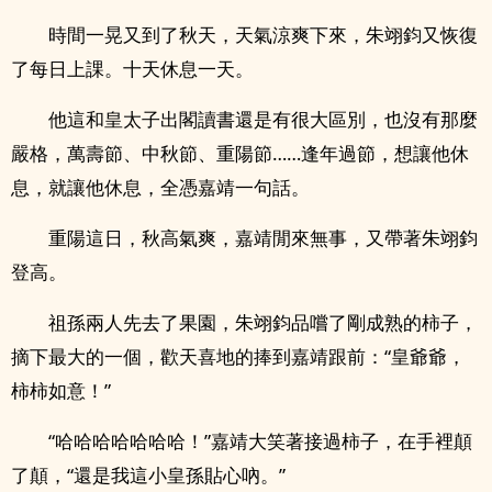
時間一晃又到了秋天，天氣涼爽下來，朱翊鈞又恢復
了每日上課。十天休息一天。
他這和皇太子出閣讀書還是有很大區別，也沒有那麼
嚴格，萬壽節、中秋節、重陽節……逢年過節，想讓他休
息，就讓他休息，全憑嘉靖一句話。
重陽這日，秋高氣爽，嘉靖閒來無事，又帶著朱翊鈞
登高。
祖孫兩人先去了果園，朱翊鈞品嚐了剛成熟的柿子，
摘下最大的一個，歡天喜地的捧到嘉靖跟前：“皇爺爺，
柿柿如意！”
“哈哈哈哈哈哈哈！”嘉靖大笑著接過柿子，在手裡顛
了顛，“還是我這小皇孫貼心吶。”