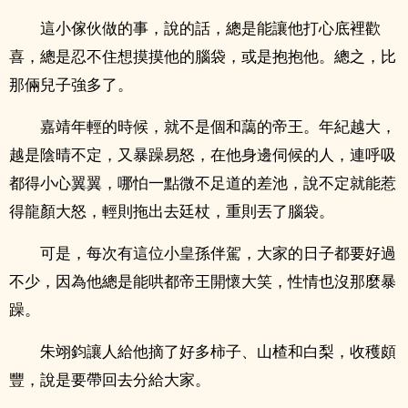
這小傢伙做的事，說的話，總是能讓他打心底裡歡
喜，總是忍不住想摸摸他的腦袋，或是抱抱他。總之，比
那倆兒子強多了。
嘉靖年輕的時候，就不是個和藹的帝王。年紀越大，
越是陰晴不定，又暴躁易怒，在他身邊伺候的人，連呼吸
都得小心翼翼，哪怕一點微不足道的差池，說不定就能惹
得龍顏大怒，輕則拖出去廷杖，重則丟了腦袋。
可是，每次有這位小皇孫伴駕，大家的日子都要好過
不少，因為他總是能哄都帝王開懷大笑，性情也沒那麼暴
躁。
朱翊鈞讓人給他摘了好多柿子、山楂和白梨，收穫頗
豐，說是要帶回去分給大家。