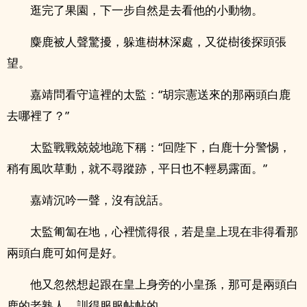
逛完了果園，下一步自然是去看他的小動物。
麋鹿被人聲驚擾，躲進樹林深處，又從樹後探頭張
望。
嘉靖問看守這裡的太監：“胡宗憲送來的那兩頭白鹿
去哪裡了？”
太監戰戰兢兢地跪下稱：“回陛下，白鹿十分警惕，
稍有風吹草動，就不尋蹤跡，平日也不輕易露面。”
嘉靖沉吟一聲，沒有說話。
太監匍匐在地，心裡慌得很，若是皇上現在非得看那
兩頭白鹿可如何是好。
他又忽然想起跟在皇上身旁的小皇孫，那可是兩頭白
鹿的老熟人，訓得服服帖帖的。