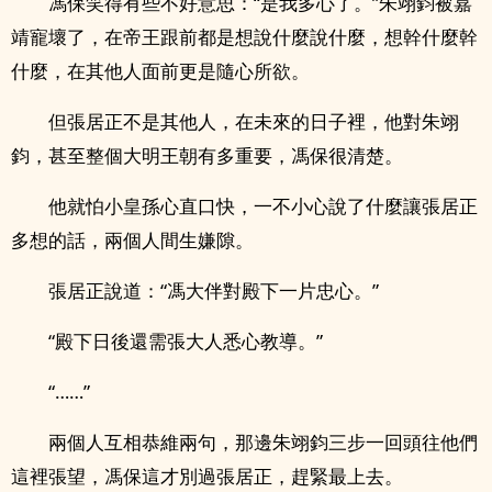
馮保笑得有些不好意思：“是我多心了。”朱翊鈞被嘉
靖寵壞了，在帝王跟前都是想說什麼說什麼，想幹什麼幹
什麼，在其他人面前更是隨心所欲。
但張居正不是其他人，在未來的日子裡，他對朱翊
鈞，甚至整個大明王朝有多重要，馮保很清楚。
他就怕小皇孫心直口快，一不小心說了什麼讓張居正
多想的話，兩個人間生嫌隙。
張居正說道：“馮大伴對殿下一片忠心。”
“殿下日後還需張大人悉心教導。”
“……”
兩個人互相恭維兩句，那邊朱翊鈞三步一回頭往他們
這裡張望，馮保這才別過張居正，趕緊最上去。