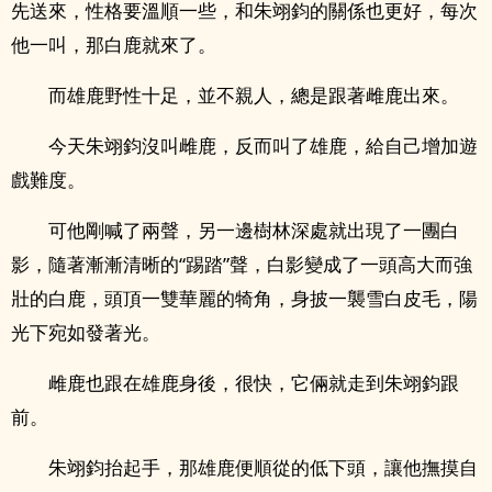
先送來，性格要溫順一些，和朱翊鈞的關係也更好，每次
他一叫，那白鹿就來了。
而雄鹿野性十足，並不親人，總是跟著雌鹿出來。
今天朱翊鈞沒叫雌鹿，反而叫了雄鹿，給自己增加遊
戲難度。
可他剛喊了兩聲，另一邊樹林深處就出現了一團白
影，隨著漸漸清晰的“踢踏”聲，白影變成了一頭高大而強
壯的白鹿，頭頂一雙華麗的犄角，身披一襲雪白皮毛，陽
光下宛如發著光。
雌鹿也跟在雄鹿身後，很快，它倆就走到朱翊鈞跟
前。
朱翊鈞抬起手，那雄鹿便順從的低下頭，讓他撫摸自