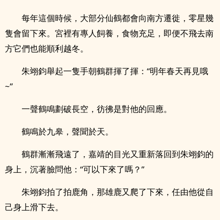
每年這個時候，大部分仙鶴都會向南方遷徙，零星幾
隻會留下來。宮裡有專人飼養，食物充足，即便不飛去南
方它們也能順利越冬。
朱翊鈞舉起一隻手朝鶴群揮了揮：“明年春天再見哦
~”
一聲鶴鳴劃破長空，彷彿是對他的回應。
鶴鳴於九皋，聲聞於天。
鶴群漸漸飛遠了，嘉靖的目光又重新落回到朱翊鈞的
身上，沉著臉問他：“可以下來了嗎？”
朱翊鈞拍了拍鹿角，那雄鹿又爬了下來，任由他從自
己身上滑下去。