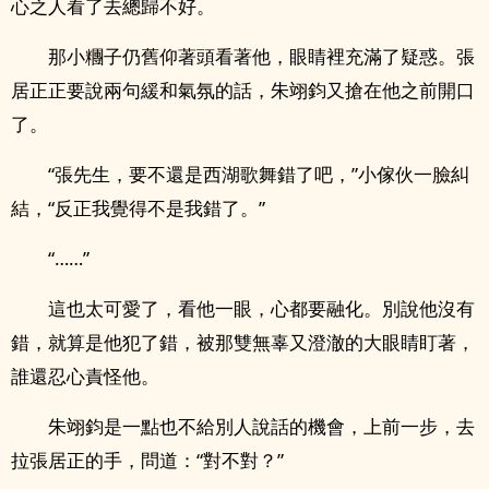
心之人看了去總歸不好。
那小糰子仍舊仰著頭看著他，眼睛裡充滿了疑惑。張
居正正要說兩句緩和氣氛的話，朱翊鈞又搶在他之前開口
了。
“張先生，要不還是西湖歌舞錯了吧，”小傢伙一臉糾
結，“反正我覺得不是我錯了。”
“……”
這也太可愛了，看他一眼，心都要融化。別說他沒有
錯，就算是他犯了錯，被那雙無辜又澄澈的大眼睛盯著，
誰還忍心責怪他。
朱翊鈞是一點也不給別人說話的機會，上前一步，去
拉張居正的手，問道：“對不對？”