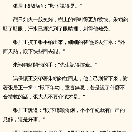
張居正點點頭：“殿下說得是。”
烈日如火一般炙烤，樹上的蟬叫得更加歡快。朱翊鈞
眨了眨眼，汗水已經流到了眼睛裡，刺得他難受。
張居正摸了張手帕出來，細細的替他擦去汗水：“外
面天熱，殿下快些回去罷。”
朱翊鈞鬆開他的手：“先生記得撐傘。”
馮保讓王安帶著朱翊鈞往回走，他自己則留下來，對
著張居正一揖：“殿下年幼，童言無忌，若是說了什麼不
合禮數的話，張大人不要介懷才是。”
張居正說道：“殿下聰穎伶俐，小小年紀就有自己的
見解，這是好事。”