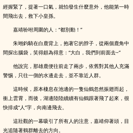
經握緊了，提著一口氣，就怕發生什麼意外，他能第一時
間飛出去，救下小皇孫。
嘉靖吩咐周圍的人：“都別動！”
朱翊鈞騎在白鹿背上，抱著它的脖子，從兩個鹿角中
間探出腦袋，笑得頗為得意：“大白，我們到前面去~”
他說完，那雄鹿便往前走了兩步，依舊對其他人充滿
警惕，只往一側的水邊走去，並不靠近人群。
這時候，原本棲息在池邊的一隻仙鶴忽然振翅而起，
衝上雲霄，而後，湖邊陸陸續續有仙鶴跟著飛了起來，很
快排成“人”字，向南邊飛去。
這壯觀的一幕吸引了所有人的注意，嘉靖仰著頭，目
光追隨著鶴群離去的方向。