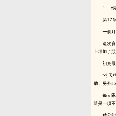
“……
第17
一個月
這次賽
上增加了競
初賽最
“今天
助。另外se
每支隊
這是一項不
積分能