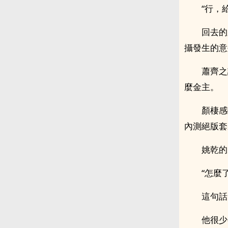
“行，
回去的
攝發生的意
蕭齊之
麼金主。
顏棲感
內測絕版套
姚乾的
“怎麼
這句話
他很少