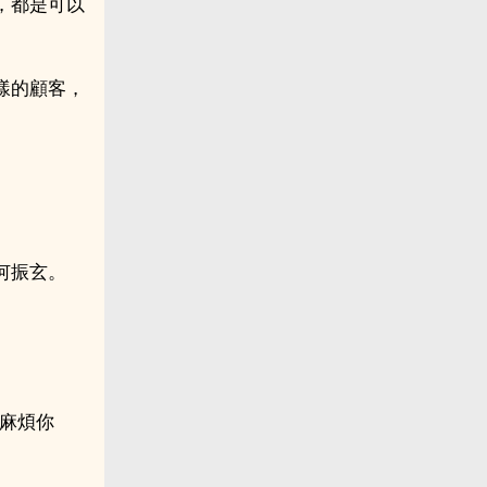
，都是可以
樣的顧客，
何振玄。
麻煩你