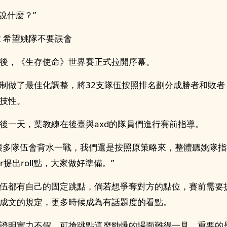
你說什麼？”
章 希望姚隊不要誤會
後，《生存使命》世界賽正式拉開序幕。
制做了最佳化調整，將32支隊伍按照排名劃分成勝者和敗者
技性。
後一天，葉教練在後臺與axd的隊員們進行賽前指導。
很多隊伍會背水一戰，我們還是按照原策略來，整體聽姚隊
r提出roll點，大家做好準備。”
伍都有自己的固定跳點，倘若想爭奪對方的點位，賽前需要
成文的規定，更多時候成為有話題度的看點。
證明實力不假，可搶跳點這麼勁爆的場面難得一見。重要的是a