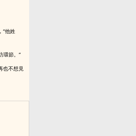
“他姓
訪環節。”
再也不想見