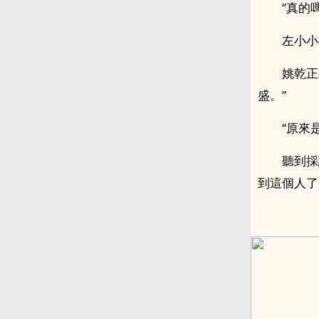
“真的
左小小
姚乾正
盛。”
“原來
聽到採
到這個人了