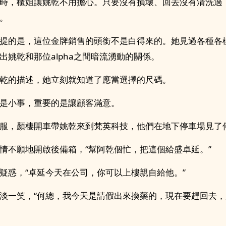
時，櫃姐讓姚乾不用擔心。只要沒有損壞、回去沒有清洗過
。
提的是，這位金牌銷售的頭銜不是白得來的。她見過各種各
出姚乾和那位alpha之間暗流湧動的關係。
乾的描述，她立刻就知道了應當選擇的尺碼。
是小事，重要的是讓顧客滿意。
服，顏棲開車帶姚乾來到梵英科技，他們在地下停車場見了
情不願地開啟後備箱，“幫阿乾個忙，把這個給盛卓延。”
疑惑，“卓延今天在公司，你可以上樓親自給他。”
淡一笑，“何總，我今天是請假出來換藥的，現在要趕回去，