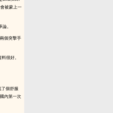
將會被蒙上一
爭論。
，兩個突擊手
資料很好。
找了個舒服
是國內第一次