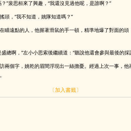
嗎？”裴思桓來了興趣，“我還沒見過他呢，是誰啊？”
搖頭，“我不知道，姚隊知道嗎？”
在瞄遠點的人，他握著滑鼠的手一頓，精準地爆了對面的頭，
是盛總啊，”左小小思索後繼續道：“聽說他還會參與最後的採
訪兩個字，姚乾的眉間浮現出一絲擔憂。經過上次一事，他
。
〔加入書籤〕