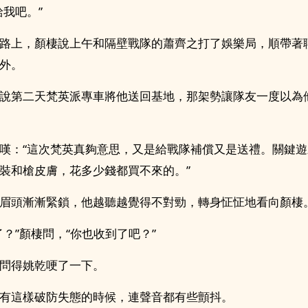
給我吧。”
路上，顏棲說上午和隔壁戰隊的蕭齊之打了娛樂局，順帶著
外。
說第二天梵英派專車將他送回基地，那架勢讓隊友一度以為
嘆：“這次梵英真夠意思，又是給戰隊補償又是送禮。關鍵
裝和槍皮膚，花多少錢都買不來的。”
眉頭漸漸緊鎖，他越聽越覺得不對勁，轉身怔怔地看向顏棲
了？”顏棲問，“你也收到了吧？”
問得姚乾哽了一下。
有這樣破防失態的時候，連聲音都有些顫抖。