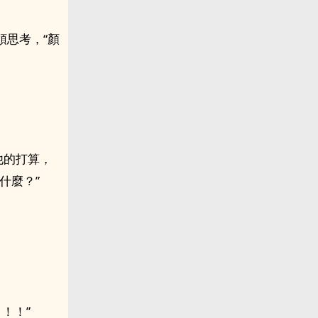
頜思考，“顏
他的打算，
什麼？”
！！”