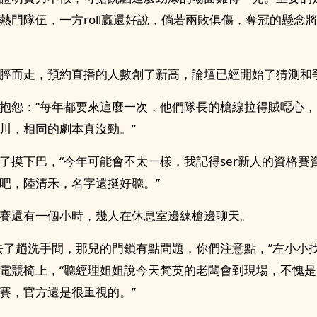
熱門隊伍，一方roll贏還好說，倘若兩敗俱傷，奪冠的懸念
脛而走，預約直播的人數創了新高，論壇已經開始了猜測和
抱怨：“每年都要來這麼一次，他們隊長的槍線拉得賊噁心
川，相同的劇本真沒勁。”
了摸下巴，“今年可能會不太一樣，我記得ser新人的資格賽
am吧，陸清禾，名字還挺好聽。”
賽還有一個小時，幾人在休息室邊練槍邊聊天。
去了趟洗手間，那兒的門鎖有點問題，你們注意點，”左小小
電競椅上，“聽經理姐姐說今天梵英的老闆會到現場，不愧
賽，官方還是很重視的。”