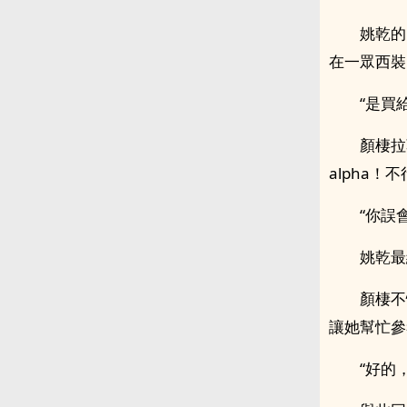
姚乾的
在一眾西裝
“是買
顏棲拉
alpha！
“你誤
姚乾最
顏棲不
讓她幫忙參
“好的