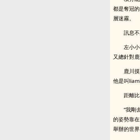
都是奪冠的
層迷霧。
訊息不
左小小
又總針對鹿
鹿川摸
他是叫li
距離比
“我剛
的姿勢靠在
舉辦的世界