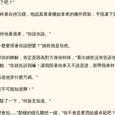
了吧？”
終著自持沉穩，他認真看著櫃姐拿來的幾件西裝，手抵著下
待地看過來，“你說你說。”
什麼要揹著你談戀愛？”姚乾很是坦然。
對你的瞭解，肯定是因為對方身份特殊，”看出姚乾沒有告訴
饒：“你就告訴我嘛！讓我陪著你來又不說是誰，那帶我來幹
知道他穿什麼尺碼。”
更不可能知道啊！”
疑了一下，“何振玄知道。”
麼會知……”顏棲的瞳孔驟然一縮，“你不會是要買給盛卓延吧？