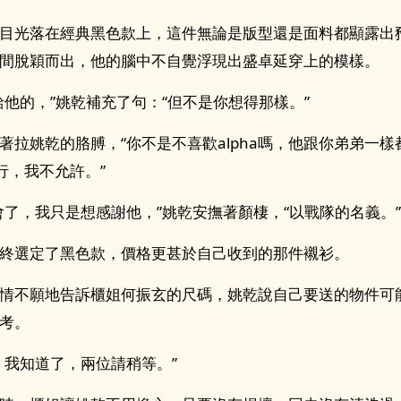
目光落在經典黑色款上，這件無論是版型還是面料都顯露出
間脫穎而出，他的腦中不自覺浮現出盛卓延穿上的模樣。
給他的，”姚乾補充了句：“但不是你想得那樣。”
著拉姚乾的胳膊，“你不是不喜歡alpha嗎，他跟你弟弟一樣
不行，我不允許。”
會了，我只是想感謝他，”姚乾安撫著顏棲，“以戰隊的名義。”
終選定了黑色款，價格更甚於自己收到的那件襯衫。
情不願地告訴櫃姐何振玄的尺碼，姚乾說自己要送的物件可
考。
，我知道了，兩位請稍等。”