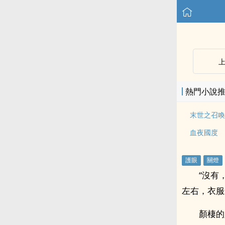
熱門小說
末世之召喚
血夜國度
“沒有
左右，衣服
顏棲的