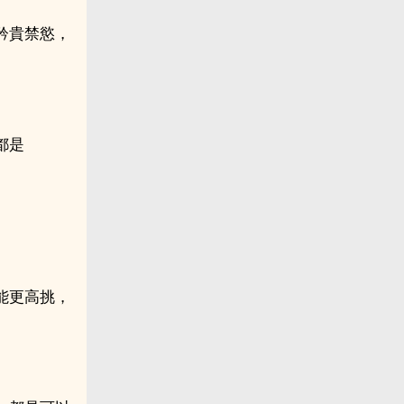
矜貴禁慾，
都是
能更高挑，