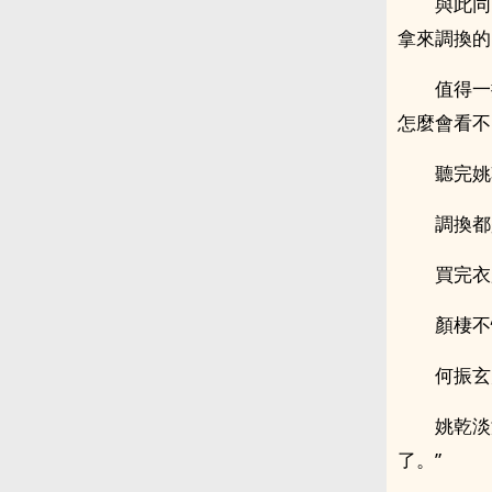
與此同
拿來調換的
值得一
怎麼會看不
聽完姚
調換都
買完衣
顏棲不
何振玄
姚乾淡
了。”