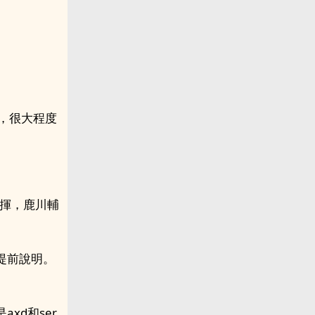
，很大程度
指揮，鹿川輔
提前說明。
xd和ser