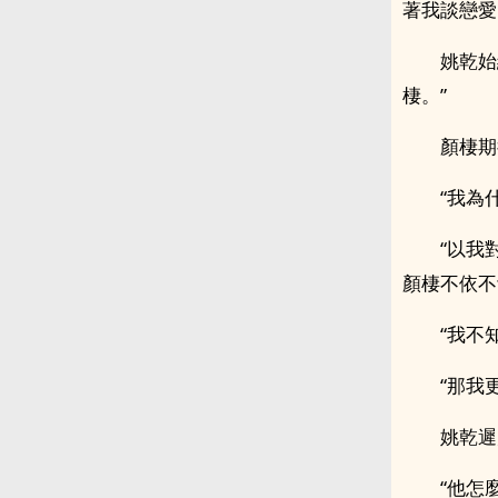
著我談戀愛
姚乾始
棲。”
顏棲期
“我為
“以我
顏棲不依不
“我不
“那我
姚乾遲
“他怎