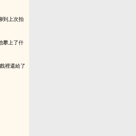
聊到上次拍
他攀上了什
遊戲裡還給了
。