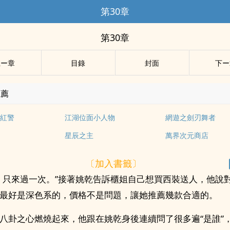
第30章
第30章
上ー章
目錄
封面
下ー
推薦
紅警
江湖位面小人物
網遊之劍刃舞者
星辰之主
萬界次元商店
〔加入書籤〕
，只來過一次。”接著姚乾告訴櫃姐自己想買西裝送人，他說
最好是深色系的，價格不是問題，讓她推薦幾款合適的。
八卦之心燃燒起來，他跟在姚乾身後連續問了很多遍“是誰”，