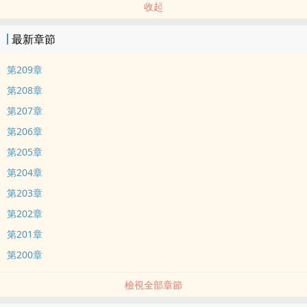
收起
最新章節
第209章
第208章
第207章
第206章
第205章
第204章
第203章
第202章
第201章
第200章
檢視全部章節