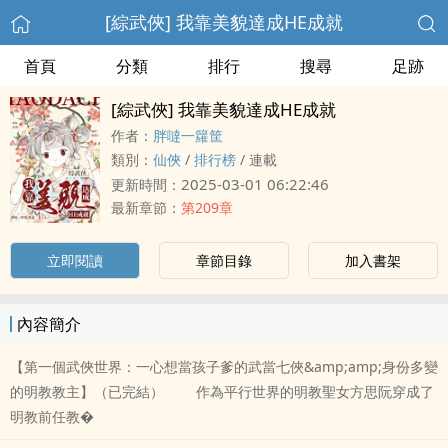
[綜武俠] 我靠美貌達成HE成就
首頁
分類
排行
搜尋
足跡
[綜武俠] 我靠美貌達成HE成就
作者：
胖噠一籮筐
類別：
仙俠
/
排行榜
/
連載
2025-03-01 06:22:46
更新時間：
最新章節：
第209章
立即閱讀
章節目錄
加入書架
內容簡介
【第一個武俠世界：一心想當孩子爹的武當七俠&amp;amp;身份多變
的明教教主】（已完結） 作為平行世界的明教聖女方思阮穿成了
明教前任教�