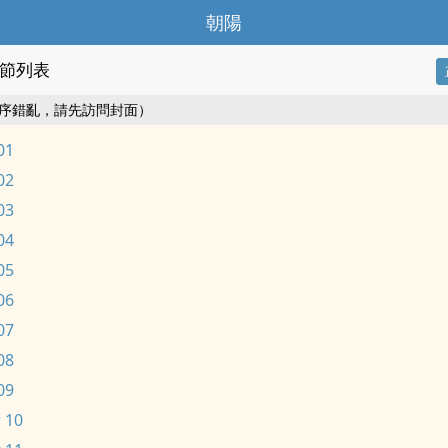
朝陽
節列表
序錯亂，請先訪問封面）
01
02
03
04
05
06
07
08
09
 10