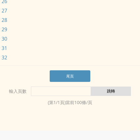
 26
 27
 28
 29
 30
 31
 32
尾頁
輸入頁數
(第
1
/
1
頁)當前
100
條/頁