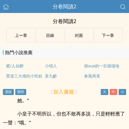
分卷閱讀2
分卷閱讀2
上ー章
目錄
封面
下ー章
熱門小說推薦
蜜/人自醉
小情人
插xue的一百個場地
黑道三大佬的小性奴
君九齡
春風再美
〔加入書籤〕
她。”
小皇子不明所以，但也不敢再多說，只是輕輕應了
一聲：“哦。”