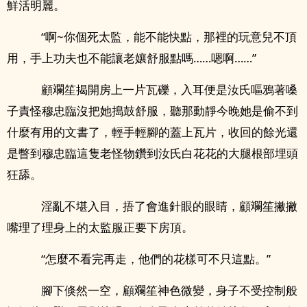
鮮活明麗。
“啊~你個死太監，能不能快點，那裡的玩意兒不頂
用，手上功夫也不能讓老孃舒服點嗎……嗯啊……”
顧斕笙揭開房上一片瓦礫，入耳便是汝氏嘔鴉著嗓
子責怪穆忠臨沒把她搗鼓舒服，聽那動靜今晚她是偷不到
什麼有用的文書了，輕手輕腳的蓋上瓦片，收回的餘光還
是瞥到穆忠臨這隻老怪物鑽到汝氏白花花的大腿根部埋頭
狂舔。
淫亂不堪入目，捂了會進針眼的眼睛，顧斕笙撇撇
嘴理了理身上的太監服正要下房頂。
“怎麼不看完再走，他們的花樣可不只這點。”
腳下倏然一空，顧斕笙神色微變，身子不受控制般