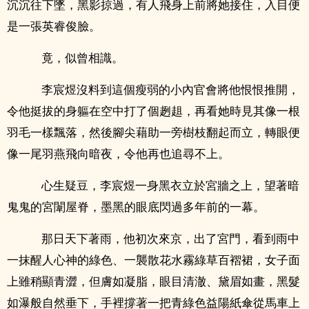
沉沉往下墜，黑影掠過，有人飛身上前將她接住，入目便
是一張英睿俊臉。
竟，似曾相識。
李宸煜沒料到這個瘦弱的小內官會將他恨恨推開，
令他挺拔的身軀在空中打了個趔趄，再看她時見其像一根
羽毛一樣飄落，然後腳尖藉助一旁樹枝翻起而立，轉眼便
像一尾羽燕飛向暗夜，令他再也追尋不上。
心生疑豆，李宸煜一身黑衣立於宮牆之上，望著暗
鬼鬼的宮闈屋脊，墨黑的眼底閃過多年前的一幕。
那日天下著雨，他初次來京，出了宮門，看到雨中
一抹醒人心神的綠色、一襲散花水霧綠草百褶裙，女子面
上雖稍顯青澀，但膚如凝脂，眼目清澈、黛眉如畫，黑髮
如瀑般自然垂下，手裡撐著一把青綠色益陽紙傘從馬車上