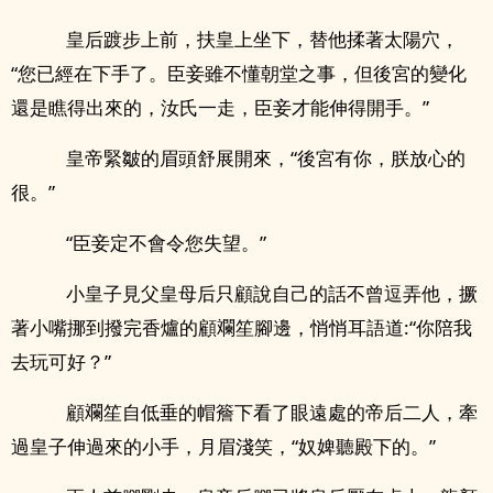
皇后踱步上前，扶皇上坐下，替他揉著太陽穴，
“您已經在下手了。臣妾雖不懂朝堂之事，但後宮的變化
還是瞧得出來的，汝氏一走，臣妾才能伸得開手。”
皇帝緊皺的眉頭舒展開來，“後宮有你，朕放心的
很。”
“臣妾定不會令您失望。”
小皇子見父皇母后只顧說自己的話不曾逗弄他，撅
著小嘴挪到撥完香爐的顧斕笙腳邊，悄悄耳語道:“你陪我
去玩可好？”
顧斕笙自低垂的帽簷下看了眼遠處的帝后二人，牽
過皇子伸過來的小手，月眉淺笑，“奴婢聽殿下的。”