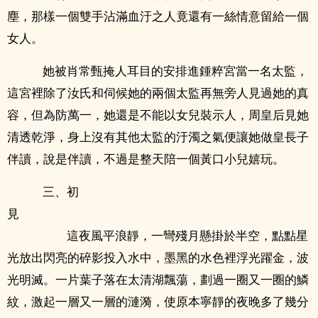
塵，那樣一個雙手沾滿血汙之人竟還有一絲情意留給一個
女人。
她被肖常甄掩人耳目的安排進鍾粹宮當一名太監，
這宮裡除了汝氏和伺候她的兩個太監再無旁人見過她的真
容，但為防萬一，她還是不能以女兒裝示人，周皇后見她
清透乾淨，身上沒有其他太監的汙濁之氣便讓她做皇長子
伴讀，說是伴讀，不過是整天陪一個黃口小兒嬉玩。
三、初
見
這夜風平浪靜，一彎殘月懸掛於半空，點點星
光放出閃亮的碎影投入水中，墨黑的水色裡浮光躍金，波
光明滅。一片葉子落在太清湖飄蕩，劃過一圈又一圈的鱗
紋，激起一層又一層的漣漪，使原本寧靜的夜晚多了幾分