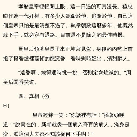
孝歷皇帝輕輕閉上眼，這一日過的可真漫長。穆忠
臨作為一代奸權，有多少人聽命於他、追隨於他，自己這
個皇帝只怕是最清楚不過了。執掌朝政這麼多年，他既然
敢下手，就必定有退路。目前還不是除之的最佳時機。
周皇后領著皇長子來正坤宮見駕，身後的內監上前
撥了撥香爐裡萎頓的龍涎香，香味剎時飄出，清甜醉人。
“這香啊，總得適時挑一挑，否則定會熄滅的。”周
皇后聞香笑道。
四、真相（微
H）
皇帝輕聲一笑：“你話裡有話！”揉著頭嘆
道：“說實在的，新朝就像一個病入膏肓的病人，滿身是
瘡，朕這個大夫都不知該從何下手啊！”