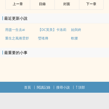
上ー章
目錄
封面
下ー章
最近更新小說
用盡一生去ai
【DC英美】卡洛莉
始與終
重生之風捲雲舒
瑩瑤傳
軟腰
最重要的小事
首頁
閱讀記錄
搜尋小說
頂部