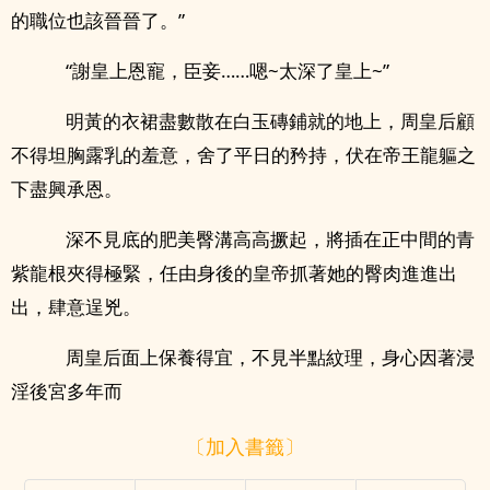
的職位也該晉晉了。”
“謝皇上恩寵，臣妾……嗯~太深了皇上~”
明黃的衣裙盡數散在白玉磚鋪就的地上，周皇后顧
不得坦胸露乳的羞意，舍了平日的矜持，伏在帝王龍軀之
下盡興承恩。
深不見底的肥美臀溝高高撅起，將插在正中間的青
紫龍根夾得極緊，任由身後的皇帝抓著她的臀肉進進出
出，肆意逞兇。
周皇后面上保養得宜，不見半點紋理，身心因著浸
淫後宮多年而
〔加入書籤〕