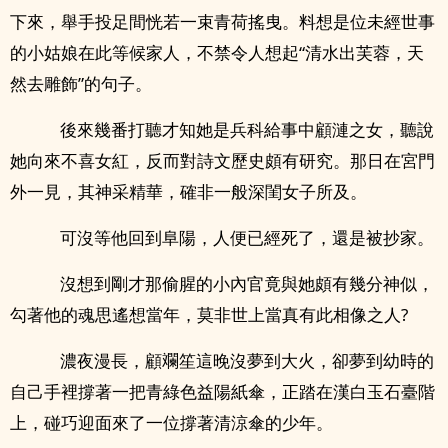
下來，舉手投足間恍若一束青荷搖曳。料想是位未經世事
的小姑娘在此等候家人，不禁令人想起“清水出芙蓉，天
然去雕飾”的句子。
後來幾番打聽才知她是兵科給事中顧漣之女，聽說
她向來不喜女紅，反而對詩文歷史頗有研究。那日在宮門
外一見，其神采精華，確非一般深閨女子所及。
可沒等他回到阜陽，人便已經死了，還是被抄家。
沒想到剛才那偷腥的小內官竟與她頗有幾分神似，
勾著他的魂思遙想當年，莫非世上當真有此相像之人?
濃夜漫長，顧斕笙這晚沒夢到大火，卻夢到幼時的
自己手裡撐著一把青綠色益陽紙傘，正踏在漢白玉石臺階
上，碰巧迎面來了一位撐著清涼傘的少年。