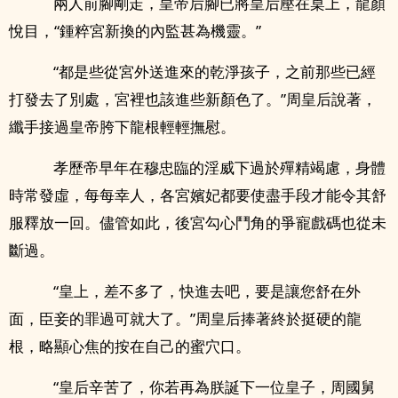
兩人前腳剛走，皇帝后腳已將皇后壓在桌上，龍顏
悅目，“鍾粹宮新換的內監甚為機靈。”
“都是些從宮外送進來的乾淨孩子，之前那些已經
打發去了別處，宮裡也該進些新顏色了。”周皇后說著，
纖手接過皇帝胯下龍根輕輕撫慰。
孝歷帝早年在穆忠臨的­­淫​­‌威‌​‌下過於殫精竭慮，身體
時常發虛，每每幸人，各宮嬪妃都要使盡手段才能令其舒
服釋放一回。儘管如此，後宮勾心鬥角的爭寵戲碼也從未
斷過。
“皇上，差不多了，快進去吧，要是讓您舒在外
面，臣妾的罪過可就大了。”周皇后捧著終於挺硬的龍
根，略顯心焦的按在自己的‎‎蜜‌穴‌­‎口。
“皇后辛苦了，你若再為朕誕下一位皇子，周國舅