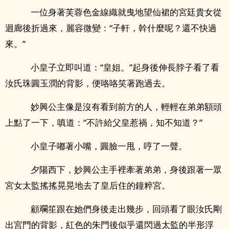
一位身著芙蓉色金線織就曳地望仙裙的宮廷貴女從
迴廊後折過來，麗容微變：“子軒，幹什麼呢？還不快過
來。”
小皇子立即叫道：“皇姐。”起身後伸長脖子看了看
汝氏珠圓玉潤的背影，便咯咯笑著跑過去。
妙興公主像是沒有看到前方的人，輕輕在弟弟額頭
上點了一下，嗔道：“不許給父皇惹禍，知不知道？”
小皇子嘟著小嘴，圓臉一甩，哼了一聲。
夕陽西下，妙興公主手裡牽著弟弟，身後跟著一眾
宮女太監搖搖晃晃地去了皇后住的鐘粹宮。
顧斕笙跟在她們身後走出幾步，回頭看了眼汝氏剛
出宮門的背影，紅色的朱門後似乎還閃過太監的半形浮